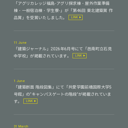
「アグリカレッジ福島-アグリ探求棟・屋外作業準備
棟・一般宿泊棟・学生寮-」が「第46回 東北建築賞 作
品賞」を受賞いたしました。
LINK
11 June
「建築ジャーナル」2026年6月号にて「邑南町立石見
中学校」が掲載されています。
LINK
1 June
「建築断面 階段図集」にて「共愛学園前橋国際大学5
号館」の"キャンパスゲートの階段"が掲載されていま
す。
LINK
31 March