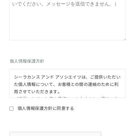
個人情報保護方針
シーラカンス アンド アソシエイツは、ご提供いただい
た個人情報について、お客様との間の連絡のために利
用させていただきます。
ご提供いただいた個人情報は、お客さまとの連絡に必
要な範囲でのみ利用いたします。ご本人から承諾を得
個人情報保護方針に同意する
たとき、法令による場合など、正当な理由がある場合
を除き、第三者へ提供いたしません。個人情報の改ざ
ん、漏洩、不正アクセスなどを防止するために、必要
な措置を講じます。