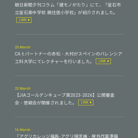
朝日新聞夕刊コラム「建モノがたり」にて、「釜石市
立釜石東中学校 鵜住居小学校」が紹介されました。
LINK
23 March
CAｔパートナーの赤松・大村がスペインのバレンシア
工科大学にてレクチャーを行いました。
LINK
22 March
【JIAゴールデンキューブ賞2023-2026】公開審査
会・懇親会が開催されました。
LINK
16 March
「アグリカレッジ福島-アグリ探求棟・屋外作業準備