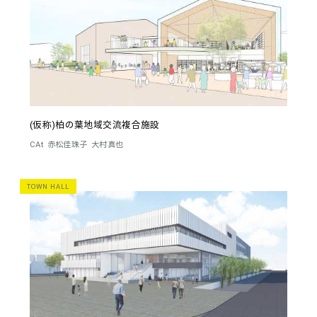
(仮称)柏の葉地域交流複合施設
CAt
赤松佳珠子
大村真也
TOWN HALL