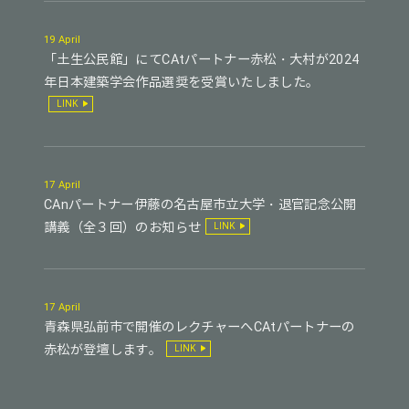
19 April
「土生公民館」にてCAtパートナー赤松・大村が2024
年日本建築学会作品選奨を受賞いたしました。
LINK
17 April
CAnパートナー伊藤の名古屋市立大学・退官記念公開
講義（全３回）のお知らせ
LINK
17 April
青森県弘前市で開催のレクチャーへCAtパートナーの
赤松が登壇します。
LINK