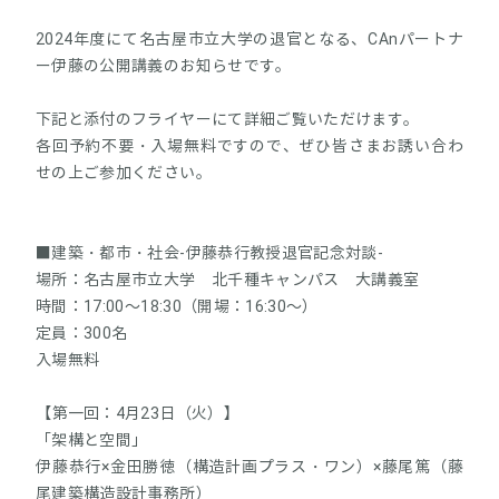
2024年度にて名古屋市立大学の退官となる、CAnパートナ
ー伊藤の公開講義のお知らせです。
下記と添付のフライヤーにて詳細ご覧いただけます。
各回予約不要・入場無料ですので、ぜひ皆さまお誘い合わ
せの上ご参加ください。
■建築・都市・社会-伊藤恭行教授退官記念対談-
場所：名古屋市立大学 北千種キャンパス 大講義室
時間：17:00～18:30（開場：16:30～）
定員：300名
入場無料
【第一回：4月23日（火）】
「架構と空間」
伊藤恭行×金田勝徳（構造計画プラス・ワン）×藤尾篤（藤
尾建築構造設計事務所）