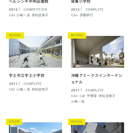
ヘルシンキ中央図書館
尾鷲小学校
2012
COMPETITION
2012
COMPLETE
CAt
小嶋一浩
赤松佳珠子
CAn
伊藤恭行
SCHOOL
SCHOOL
宇土市立宇土小学校
沖縄アミークスインターナシ
ョナル
2011
COMPLETE
CAt
小嶋一浩
赤松佳珠子
2011
COMPLETE
CAn
CAt
宇野享
赤松佳珠子
小嶋一浩
OTHER
OFFICE