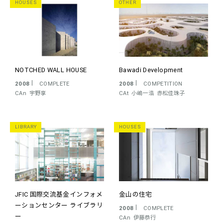
HOUSES
OTHER
NOTCHED WALL HOUSE
Bawadi Development
2008
COMPLETE
2008
COMPETITION
CAn
宇野享
CAt
小嶋一浩
赤松佳珠子
LIBRARY
HOUSES
JFIC 国際交流基金インフォメ
金山の住宅
ーションセンター ライブラリ
2008
COMPLETE
ー
CAn
伊藤恭行