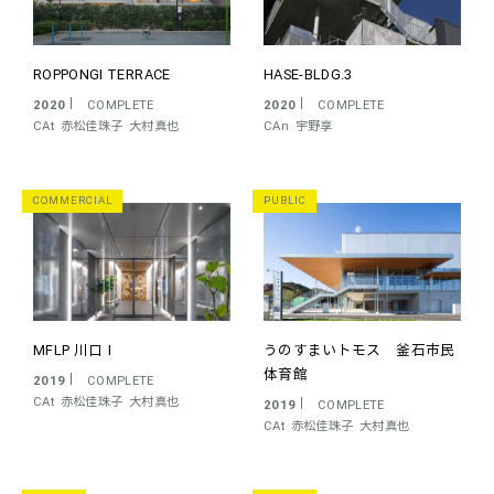
ROPPONGI TERRACE
HASE-BLDG.3
2020
COMPLETE
2020
COMPLETE
CAt
赤松佳珠子
大村真也
CAn
宇野享
COMMERCIAL
PUBLIC
MFLP 川口Ⅰ
うのすまいトモス 釜石市民
体育館
2019
COMPLETE
CAt
赤松佳珠子
大村真也
2019
COMPLETE
CAt
赤松佳珠子
大村真也