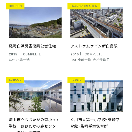
HOUSES
TRANSPORTATION
尾崎白浜災害復興公営住宅
アストラムライン新白島駅
2015
COMPLETE
2015
COMPLETE
CAt
小嶋一浩
CAt
小嶋一浩
赤松佳珠子
SCHOOL
PUBLIC
流山市立おおたかの森小･中
立川市立第一小学校･柴崎学
学校
おおたかの森センタ
習館･柴崎学童保育所