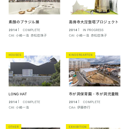
素顔のブラジル展
高傳寺大涅槃塔プロジェクト
2014
COMPLETE
2014
IN PROGRESS
CAt
小嶋一浩
赤松佳珠子
CAt
小嶋一浩
赤松佳珠子
HOUSES
KINDERGARTEN
LONG HAT
市が洞保育園・市が洞児童館
2014
COMPLETE
2014
COMPLETE
CAt
小嶋一浩
CAn
伊藤恭行
OTHER
EXHIBITION