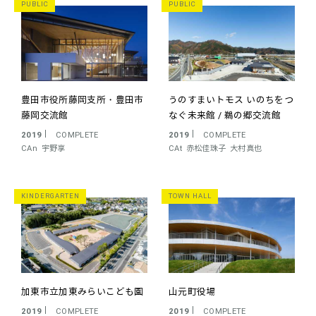
PUBLIC
PUBLIC
豊田市役所藤岡支所・豊田市
うのすまいトモス
いのちをつ
藤岡交流館
なぐ未来館 / 鵜の郷交流館
2019
COMPLETE
2019
COMPLETE
CAn
宇野享
CAt
赤松佳珠子
大村真也
KINDERGARTEN
TOWN HALL
加東市立加東みらいこども園
山元町役場
2019
COMPLETE
2019
COMPLETE