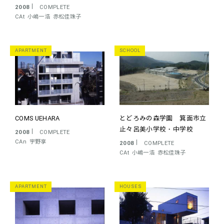
2008
COMPLETE
CAt
小嶋一浩
赤松佳珠子
APARTMENT
SCHOOL
COMS UEHARA
とどろみの森学園 箕面市立
止々呂美小学校・中学校
2008
COMPLETE
CAn
宇野享
2008
COMPLETE
CAt
小嶋一浩
赤松佳珠子
APARTMENT
HOUSES