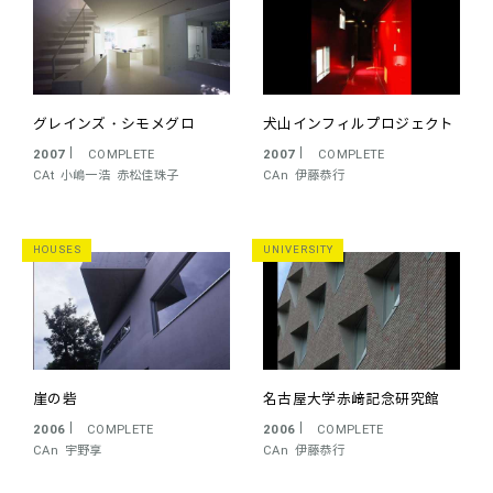
グレインズ・シモメグロ
犬山インフィルプロジェクト
2007
COMPLETE
2007
COMPLETE
CAt
小嶋一浩
赤松佳珠子
CAn
伊藤恭行
HOUSES
UNIVERSITY
崖の砦
名古屋大学赤﨑記念研究館
2006
COMPLETE
2006
COMPLETE
CAn
宇野享
CAn
伊藤恭行