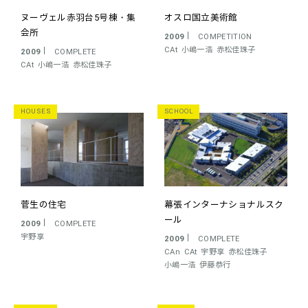
ヌーヴェル赤羽台5号棟・集
オスロ国立美術館
会所
2009
COMPETITION
CAt
小嶋一浩
赤松佳珠子
2009
COMPLETE
CAt
小嶋一浩
赤松佳珠子
HOUSES
SCHOOL
菅生の住宅
幕張インターナショナルスク
ール
2009
COMPLETE
宇野享
2009
COMPLETE
CAn
CAt
宇野享
赤松佳珠子
小嶋一浩
伊藤恭行