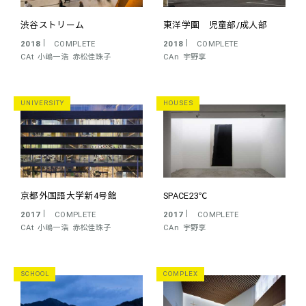
渋谷ストリーム
東洋学園 児童部/成人部
2018
COMPLETE
2018
COMPLETE
CAt
小嶋一浩
赤松佳珠子
CAn
宇野享
UNIVERSITY
HOUSES
京都外国語大学新4号館
SPACE23℃
2017
COMPLETE
2017
COMPLETE
CAt
小嶋一浩
赤松佳珠子
CAn
宇野享
SCHOOL
COMPLEX