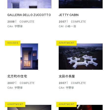
GALLERIA DELLO ZUCCOTTO
JETTY CABIN
2008
COMPLETE
2007
COMPLETE
CAn
宇野享
CAt
小嶋一浩
HOUSES
APARTMENT
北方町の住宅
太田の長屋
2007
COMPLETE
2007
COMPLETE
CAn
宇野享
CAn
宇野享
APARTMENT
APARTMENT