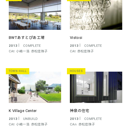
BWTあすとぴあ工場
Vistosi
2013
COMPLETE
2013
COMPLETE
CAt
小嶋一浩
赤松佳珠子
CAt
赤松佳珠子
TOWN HALL
HOUSES
K Village Center
神泉の住宅
2013
UNBUILD
2013
COMPLETE
CAt
小嶋一浩
赤松佳珠子
CAn
赤松佳珠子