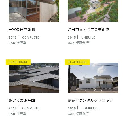
一宮の住宅改修
町田市立国際工芸美術館
2015
COMPLETE
2015
UNBUILD
CAn
宇野享
CAn
伊藤恭行
HEALTHCARE
HEALTHCARE
あぶくま更生園
高花平デンタルクリニック
2015
COMPLETE
2015
COMPLETE
CAn
宇野享
CAn
伊藤恭行