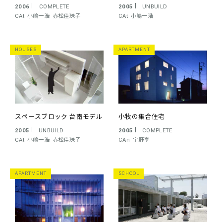
2006
COMPLETE
2005
UNBUILD
CAt
小嶋一浩
赤松佳珠子
CAt
小嶋一浩
HOUSES
APARTMENT
スペースブロック 台南モデル
小牧の集合住宅
2005
UNBUILD
2005
COMPLETE
CAt
小嶋一浩
赤松佳珠子
CAn
宇野享
APARTMENT
SCHOOL