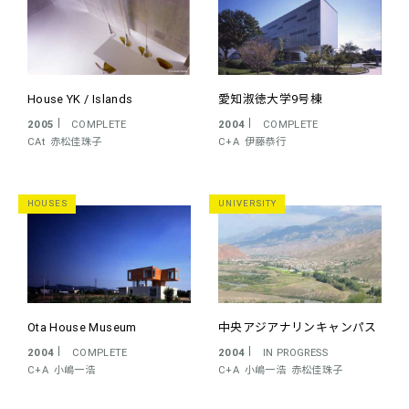
House YK / Islands
愛知淑徳大学9号棟
2005
COMPLETE
2004
COMPLETE
CAt
赤松佳珠子
C+A
伊藤恭行
HOUSES
UNIVERSITY
Ota House Museum
中央アジアナリンキャンパス
2004
COMPLETE
2004
IN PROGRESS
C+A
小嶋一浩
C+A
小嶋一浩
赤松佳珠子