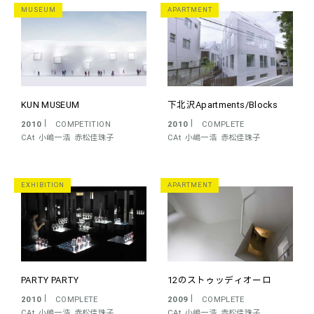
MUSEUM
APARTMENT
KUN MUSEUM
下北沢Apartments/Blocks
2010
COMPETITION
2010
COMPLETE
CAt
小嶋一浩
赤松佳珠子
CAt
小嶋一浩
赤松佳珠子
EXHIBITION
APARTMENT
PARTY PARTY
12のストゥッディオーロ
2010
COMPLETE
2009
COMPLETE
CAt
小嶋一浩
赤松佳珠子
CAt
小嶋一浩
赤松佳珠子