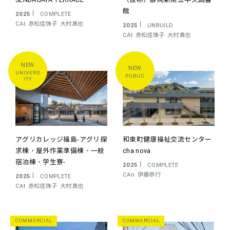
館
2025
COMPLETE
CAt
赤松佳珠子
大村真也
2025
UNBUILD
CAt
赤松佳珠子
大村真也
UNIVERS
PUBLIC
ITY
アグリカレッジ福島-アグリ探
和束町健康福祉交流センター
求棟・屋外作業準備棟・一般
cha nova
宿泊棟・学生寮-
2025
COMPLETE
CAn
伊藤恭行
2025
COMPLETE
CAt
赤松佳珠子
大村真也
COMMERCIAL
COMMERCIAL