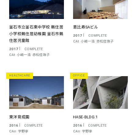
釜石市立釜石東中学校 鵜住居
恵比寿SAビル
小学校
鵜住居幼稚園 釜石市鵜
2017
COMPLETE
住居児童館
CAt
小嶋一浩
赤松佳珠子
2017
COMPLETE
CAt
小嶋一浩
赤松佳珠子
HEALTHCARE
OFFICE
東洋育成園
HASE-BLDG.1
2016
COMPLETE
2016
COMPLETE
CAn
宇野享
CAn
宇野享