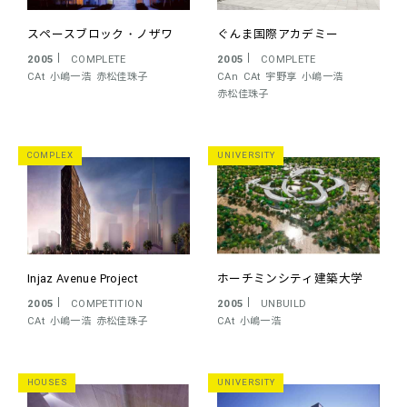
スペースブロック・ノザワ
ぐんま国際アカデミー
2005
COMPLETE
2005
COMPLETE
CAt
小嶋一浩
赤松佳珠子
CAn
CAt
宇野享
小嶋一浩
赤松佳珠子
COMPLEX
UNIVERSITY
Injaz Avenue Project
ホーチミンシティ建築大学
2005
COMPETITION
2005
UNBUILD
CAt
小嶋一浩
赤松佳珠子
CAt
小嶋一浩
HOUSES
UNIVERSITY