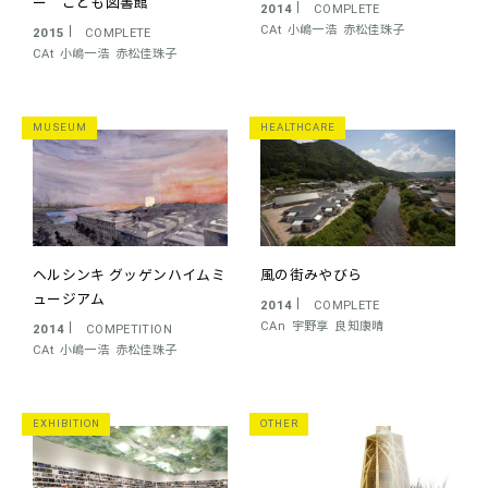
ー こども図書館
2014
COMPLETE
CAt
小嶋一浩
赤松佳珠子
2015
COMPLETE
CAt
小嶋一浩
赤松佳珠子
MUSEUM
HEALTHCARE
ヘルシンキ グッゲンハイムミ
風の街みやびら
ュージアム
2014
COMPLETE
CAn
宇野享
良知康晴
2014
COMPETITION
CAt
小嶋一浩
赤松佳珠子
EXHIBITION
OTHER