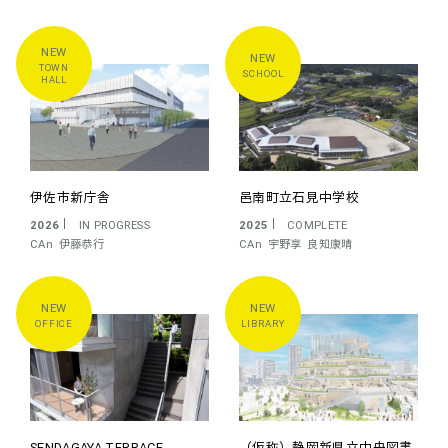
OTHER
STAFF
ALL
シーラカンス
C+A
CAT
CAN
TOWN
SCHOOL
HALL
小嶋一浩
宇野享
伊藤恭行
良知康晴
赤松佳珠子
大村真也
小泉雅生
PROGRESS
ALL
COMPLETE
IN PROGRESS
伊佐市新庁舎
邑南町立石見中学校
2026
IN PROGRESS
2025
COMPLETE
COMPETITION
UNBUILD
CAn
伊藤恭行
CAn
宇野享
良知康晴
CHRONICLE
LATEST
OLDEST
OFFICE
LIBRARY
SENDAGAYA TERRACE
（仮称）静岡新県立中央図書