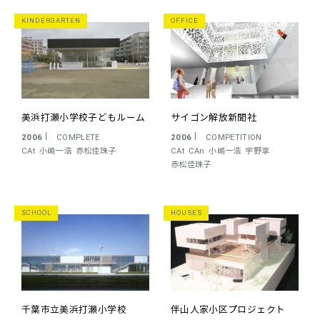
KINDERGARTEN
OFFICE
美浜打瀬小学校子どもルーム
サイゴン解放新聞社
2006
COMPLETE
2006
COMPETITION
CAt
小嶋一浩
赤松佳珠子
CAt
CAn
小嶋一浩
宇野享
赤松佳珠子
SCHOOL
HOUSES
千葉市立美浜打瀬小学校
伴山人家小区プロジェクト