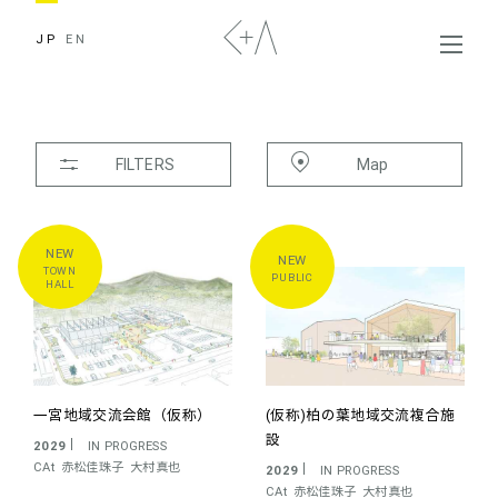
JP
EN
FILTERS
Map
TYPE
ALL
HOUSES
APARTMENT
TOWN
PUBLIC
TRANSPORTATION
PUBLIC
HALL
TOWN HALL
MUSEUM
LIBRARY
UNIVERSITY
SCHOOL
KINDERGARTEN
一宮地域交流会館（仮称）
(仮称)柏の葉地域交流複合施
HEALTHCARE
OFFICE
COMMERCIAL
設
2029
IN PROGRESS
COMPLEX
INTERIOR
EXHIBITION
CAt
赤松佳珠子
大村真也
2029
IN PROGRESS
CAt
赤松佳珠子
大村真也