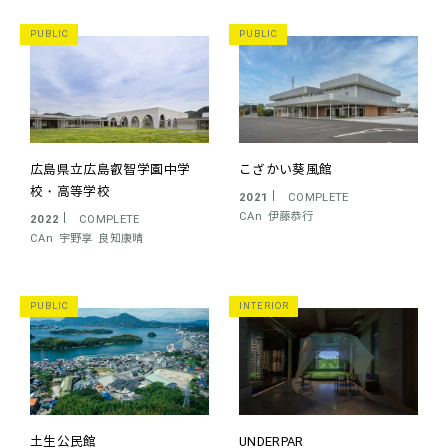
PUBLIC
PUBLIC
広島県立広島叡智学園中学
こざかい葵風館
校・高等学校
2021
COMPLETE
CAn
伊藤恭行
2022
COMPLETE
CAn
宇野享
良知康晴
PUBLIC
INTERIOR
土生公民館
UNDERPAR