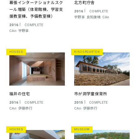
幕張インターナショナルスク
北方町庁舎
ール増築（体育館棟、学習支
2016
COMPLETE
援教室棟、予備教室棟）
宇野享
良知康晴
CAn
2016
COMPLETE
CAn
宇野享
HOUSES
KINDERGARTEN
福井の住宅
市が洞学童保育所
2016
COMPLETE
2015
COMPLETE
CAn
伊藤恭行
CAn
伊藤恭行
HOUSES
MUSEUM