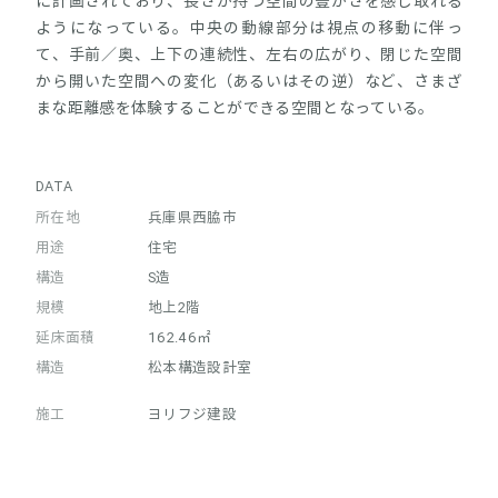
に計画されており、長さが持つ空間の豊かさを感じ取れる
ようになっている。中央の動線部分は視点の移動に伴っ
て、手前／奥、上下の連続性、左右の広がり、閉じた空間
から開いた空間への変化（あるいはその逆）など、さまざ
まな距離感を体験することができる空間となっている。
DATA
所在地
兵庫県西脇市
用途
住宅
構造
S造
規模
地上2階
延床面積
162.46㎡
構造
松本構造設計室
施工
ヨリフジ建設