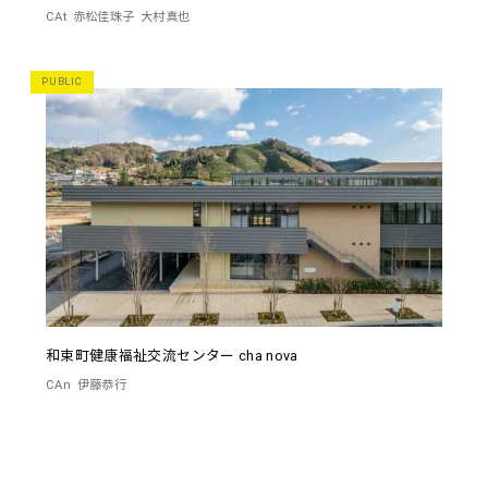
CAt
赤松佳珠子
大村真也
PUBLIC
和束町健康福祉交流センター cha nova
CAn
伊藤恭行