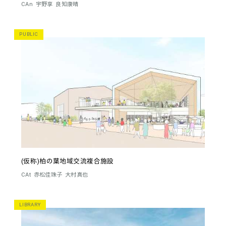
CAn
宇野享
良知康晴
PUBLIC
(仮称)柏の葉地域交流複合施設
CAt
赤松佳珠子
大村真也
LIBRARY