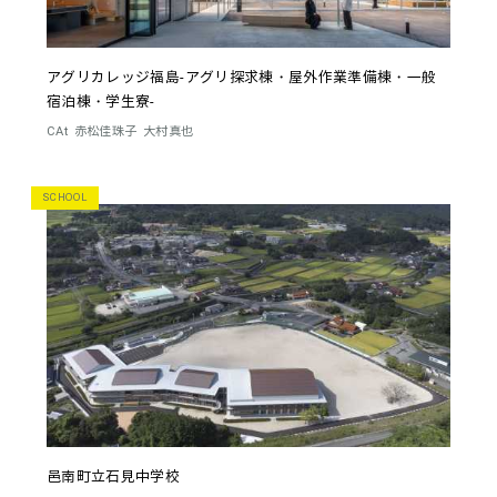
アグリカレッジ福島-アグリ探求棟・屋外作業準備棟・一般
宿泊棟・学生寮-
CAt
赤松佳珠子
大村真也
SCHOOL
邑南町立石見中学校