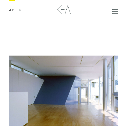
JP
EN