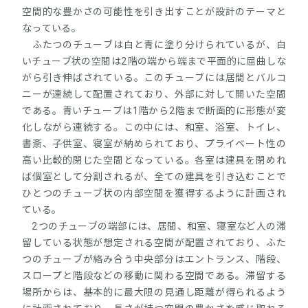
空間的な豊かさの可能性を引き出すことが設計のテーマと
なっている。
ふたつのチューブは白と青に塗り分けられているが、白
いチューブ状の空間は2階の端から端まで平面的に屈曲しな
がら引き伸ばされている。このチューブには居間とバルコ
ニーが連続して配置されており、外部に対して開いた空間
である。青いチューブは1階から2階まで断面的に形態が変
化しながら連続する。この中には、和室、浴室、トイレ、
書斎、子供室、寝室が納められており、プライベート性の
高い比較的閉じた空間となっている。各室は建具を閉めれ
ば個室として分割されるが、全ての建具を引き込むことで
ひとつのチューブ状の内部空間を獲得するように計画され
ている。
2つのチューブの端部には、居間、和室、寝室など人の滞
留している状態が想定される空間が配置されており、ふた
つのチューブが絡み合う中央部分はエントランス、階段、
スロープと階段などの移動に関わる空間である。滞留する
場所からは、基本的に最大限の見通し距離が得られるよう