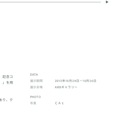
DATA
。記念コ
展示期間
2013年10月24日－10月26日
リ）」を用
展示会場
AXISギャラリー
PHOTO
あり、テ
写真
ＣＡｔ