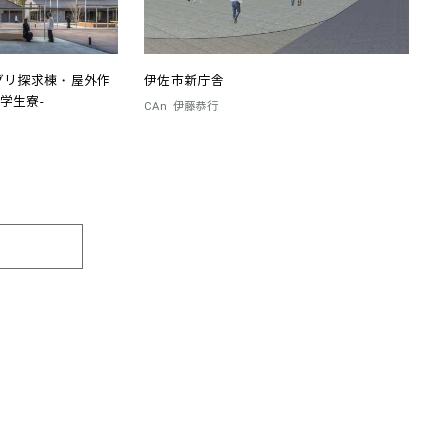
グリ探求棟・屋外作
伊佐市新庁舎
学生寮-
CAn
伊藤恭行