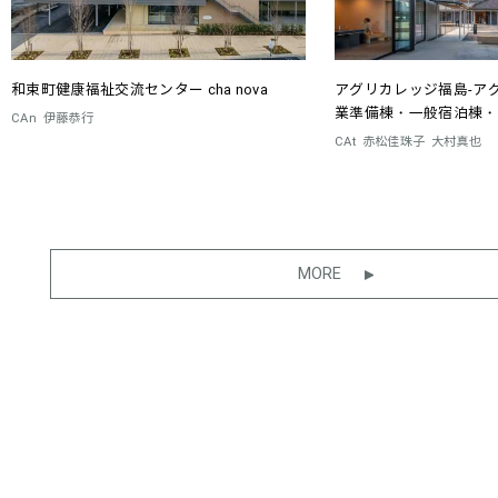
和束町健康福祉交流センター cha nova
アグリカレッジ福島-ア
業準備棟・一般宿泊棟・
CAn
伊藤恭行
CAt
赤松佳珠子
大村真也
MORE