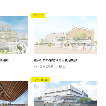
PUBLIC
図書館
(仮称)柏の葉地域交流複合施設
CAt
赤松佳珠子
大村真也
TOWN HALL