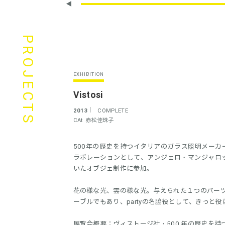
PROJECTS
EXHIBITION
Vistosi
2013
COMPLETE
CAt
赤松佳珠子
500年の歴史を持つイタリアのガラス照明メーカー
ラボレーションとして、アンジェロ・マンジャロッテ
いたオブジェ制作に参加。
花の様な光、雲の様な光。与えられた１つのパー
ーブルでもあり、partyの名脇役として、きっと
展覧会概要：ヴィストージ社・500 年の歴史を