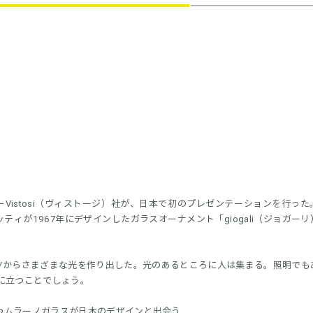
Vistosi（ヴィストージ）社が、日本で初のプレゼンテーションを行った
ィが1967年にデザインしたガラスオーナメント「giogali（ジョガー
ツからさまざまな光を作り出した。光のあるところに人は集まる。照明でも
役に立つことでしょう。
持つムラーノガラスが日本のデザインと出会う