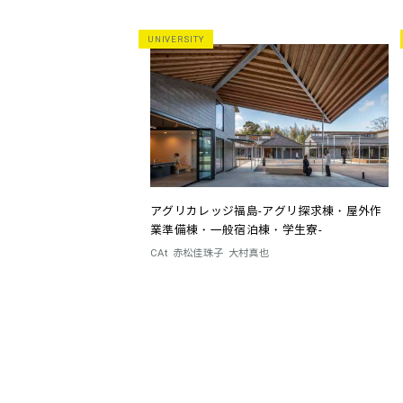
UNIVERSITY
アグリカレッジ福島-アグリ探求棟・屋外作
業準備棟・一般宿泊棟・学生寮-
CAt
赤松佳珠子
大村真也