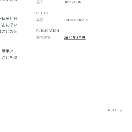
施工
KanZEON
PHOTO
一体感と分
写真
ToLoLo studio
が宙に浮い
PUBLICATION
域ごとの個
商店建築
2022年3月号
、若手アー
くことを待
NEXT