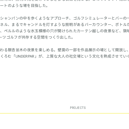
アートのような場を目指した。
たシャンパンの中を歩くようなアプローチ、ゴルフシミュレーターとバーの
パネル、まるでキャンドルを灯すような照明があるバーカウンター、ボトル
棚、ペルルのような水玉模様の穴が開けられたカーテン越しの夜景など、領
ーツゴルフが共存する空間をつくり出した。
変わる銀杏並木の夜景を楽しめる。壁面の一部を作品展示の場として開放し
ろむ「UNDERPAR」が、上質な大人の社交場という文化を熟成させてい
PROJECTS