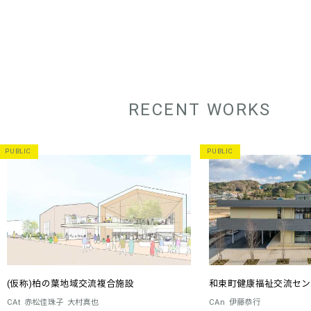
RECENT WORKS
PUBLIC
PUBLIC
(仮称)柏の葉地域交流複合施設
和束町健康福祉交流センター
CAt
赤松佳珠子
大村真也
CAn
伊藤恭行