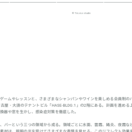
ToLoLo studio
よるゲームやレッスンと、さまざまなシャンパンやワインを楽しめる会員制の
屋・大須のテナントビル「HASE-BLDG.1」の2階にある。計画を進める
交換器や窓を生かし、感染症対策を徹底した。
ー、バーという三つの領域から成る。領域ごとに水面、雲霞、陽炎、夜霞な
の素材は、照明の光を受けてさまざまな表情を見せる。このリフレクト効果