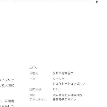
DATA
所在地
愛知県名古屋市
用途
ワインバー
ハイブリッ
シュミレーションゴルフ
上で大切に
延床面積
112㎡
照明
岡安泉照明設計事務所
テキスタイル
安東陽子デザイン
ど、自然現
を生かした