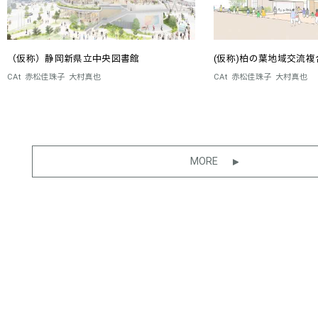
（仮称）静岡新県立中央図書館
(仮称)柏の葉地域交流複
CAt
赤松佳珠子
大村真也
CAt
赤松佳珠子
大村真也
MORE