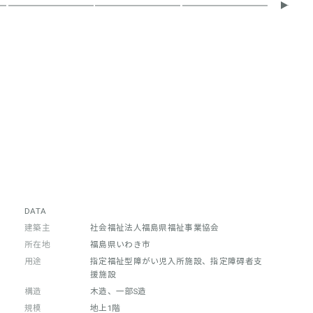
DATA
建築主
社会福祉法人福島県福祉事業協会
所在地
福島県いわき市
用途
指定福祉型障がい児入所施設、指定障碍者支
援施設
構造
木造、一部S造
規模
地上1階