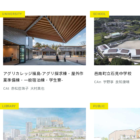
UNIVERSITY
SCHOOL
アグリカレッジ福島-アグリ探求棟・屋外作
邑南町立石見中学校
業準備棟・一般宿泊棟・学生寮-
CAn
宇野享
良知康晴
CAt
赤松佳珠子
大村真也
LIBRARY
PUBLIC