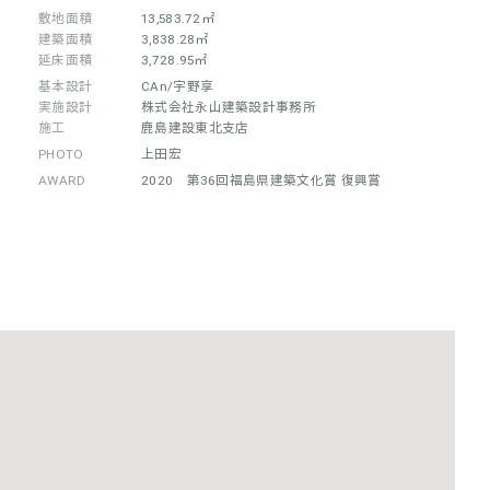
敷地面積
13,583.72㎡
建築面積
3,838.28㎡
延床面積
3,728.95㎡
基本設計
CAn/宇野享
実施設計
株式会社永山建築設計事務所
施工
鹿島建設東北支店
PHOTO
上田宏
AWARD
2020 第36回福島県建築文化賞 復興賞