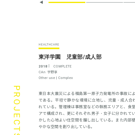
HEALTHCARE
東洋学園 児童部/成人部
2018
COMPLETE
CAn
宇野享
Other use |
Complex
PROJECTS
東日本大震災による福島第一原子力発電所の事故に
である。平坦で静かな環境に立地し、児童・成人合わ
れている。管理棟は事務室などの執務エリアと、食
アで構成され、更にそれぞれ男子・女子に分かれて
かした心地よい住空間を醸し出している。また内部
やかな空間を創り出している。