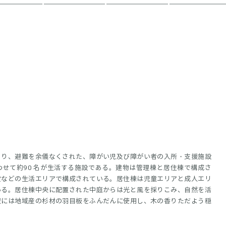
より、避難を余儀なくされた、障がい児及び障がい者の入所・支援施設
せて約90 名が生活する施設である。建物は管理棟と居住棟で構成さ
堂などの生活エリアで構成されている。居住棟は児童エリアと成人エリ
いる。居住棟中央に配置された中庭からは光と風を採りこみ、自然を活
壁には地域産の杉材の羽目板をふんだんに使用し、木の香りただよう穏