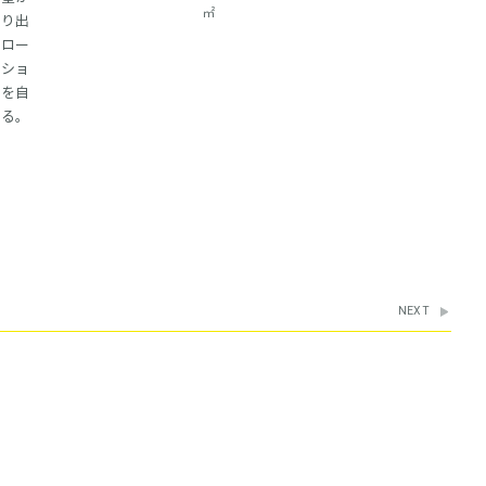
㎡
創り出
プロー
ィショ
態を自
える。
NEXT