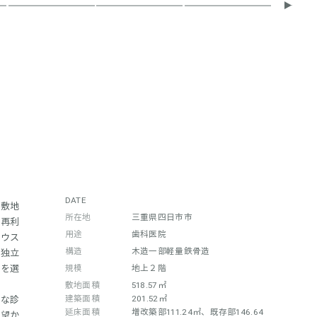
DATE
。敷地
所在地
三重県四日市市
を再利
用途
歯科医院
ハウス
構造
木造一部軽量鉄骨造
に独立
法を選
規模
地上２階
敷地面積
518.57㎡
建築面積
201.52㎡
要な診
延床面積
増改築部111.24㎡、既存部146.64
要望か