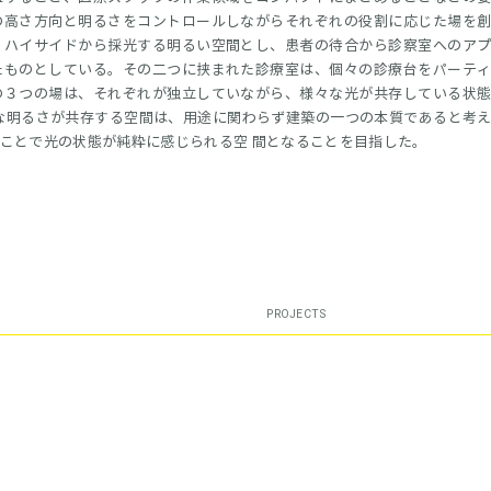
の高さ方向と明るさをコントロールしながらそれぞれの役割に応じた場を
くハイサイドから採光する明るい空間とし、患者の待合から診察室へのア
たものとしている。その二つに挟まれた診療室は、個々の診療台をパーテ
の３つの場は、それぞれが独立していながら、様々な光が共存している状
な明るさが共存する空間は、用途に関わらず建築の一つの本質であると考
ことで光の状態が純粋に感じられる空 間となることを目指した。
PROJECTS