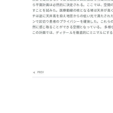
ら平面計画は必然的に決定される。ここでは、空間
すことを試みた。医療動線の核となる場は天井が高
チは逆に天井高を抑え地窓からの低い光で満たされ
ンで区切り患者のプライバシーを確保した。これら
然に感じ取ることができる空間となっている。 多様
この計画では、ディテールを徹底的にミニマルにする
PREV