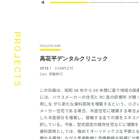
PROJECTS
HEALTHCARE
高花平デンタルクリニック
2015
COMPLETE
CAn
伊藤恭行
この計画は、昭和 38 年から 50 年間に渡り地域
には、ハウスメーカーの住宅と RC 造の診療所 が
用しな がら新たな歯科医院を増築するという、小さ
メーカー住宅である場合、木造住宅に増築する場合
した木造部分を増築し、接触する全ての面をエキス
択している。今後、型式認定の既存住宅などに増築を
歯科医院としては、極めてオーソドックスな平面と
療台を確保しながら患者動線と医療動線を明確に分