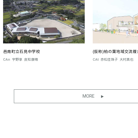
邑南町立石見中学校
(仮称)柏の葉地域交流複
CAn
宇野享
良知康晴
CAt
赤松佳珠子
大村真也
MORE