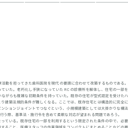
の医療活動を担ってきた歯科医院を現代 の要請に合わせて改築するものである
建っていた。老朽化し手狭になっていた RC の診療所を解体し、住宅の一部
いながらも複雑な初期条件を持っていた。既存の住宅が型式認定を受けた
より建築法規的条件が難しくなる。ここでは、既存住宅とは構造的に完全
パンションジョイントでつなぐという、小規模建築としては大掛かりな構
行う際、基準法・施行令を含めて柔軟な対応が望まれる問題であろう。
なっている。既存住宅の一部を利用するという限定された条件の中で、必
離すること、医療スタッフの作業領域をコンパクトにまとめることなどの