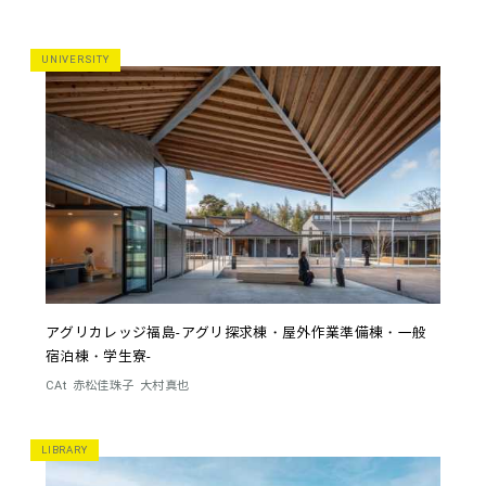
UNIVERSITY
アグリカレッジ福島-アグリ探求棟・屋外作業準備棟・一般
宿泊棟・学生寮-
CAt
赤松佳珠子
大村真也
LIBRARY