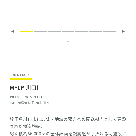
*
COMMERCIAL
MFLP 川口Ⅰ
2019
COMPLETE
CAt
赤松佳珠子
大村真也
埼玉県川口市に広域・地域の双方への配送拠点として建設
された物流施設。
総面積約55,000㎡の全体計画を銭高組が手掛ける同施設に