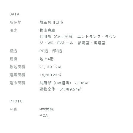
DATA
所在地
埼玉県川口市
用途
物流倉庫
共用部（CAｔ担当）:エントランス・ラウン
ジ・WC・EVホール・給湯室・喫煙室
構造
RC造一部S造
規模
地上4階
敷地面積
28,139.12㎡
建築面積
15,280.23㎡
延床面積
共用部（CAt担当）：306㎡
建物全体：54,789.64㎡
PHOTO
写真
*中村 晃
**CAt