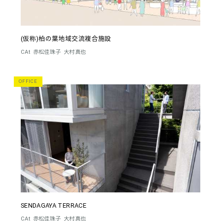
(仮称)柏の葉地域交流複合施設
CAt
赤松佳珠子
大村真也
OFFICE
SENDAGAYA TERRACE
CAt
赤松佳珠子
大村真也