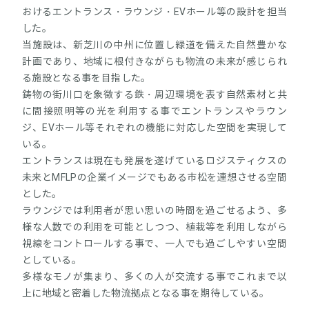
おけるエントランス・ラウンジ・EVホール等の設計を担当
した。
当施設は、新芝川の中州に位置し緑道を備えた自然豊かな
計画であり、地域に根付きながらも物流の未来が感じられ
る施設となる事を目指した。
鋳物の街川口を象徴する鉄・周辺環境を表す自然素材と共
に間接照明等の光を利用する事でエントランスやラウン
ジ、EVホール等それぞれの機能に対応した空間を実現して
いる。
エントランスは現在も発展を遂げているロジスティクスの
未来とMFLPの企業イメージでもある市松を連想させる空間
とした。
ラウンジでは利用者が思い思いの時間を過ごせるよう、多
様な人数での利用を可能としつつ、植栽等を利用しながら
視線をコントロールする事で、一人でも過ごしやすい空間
としている。
多様なモノが集まり、多くの人が交流する事でこれまで以
上に地域と密着した物流拠点となる事を期待している。