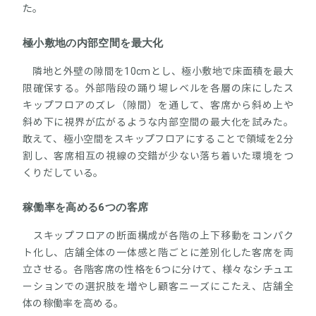
た。
極小敷地の内部空間を最大化
隣地と外壁の隙間を10cmとし、極小敷地で床面積を最大
限確保する。外部階段の踊り場レベルを各層の床にしたス
キップフロアのズレ（隙間）を通して、客席から斜め上や
斜め下に視界が広がるような内部空間の最大化を試みた。
敢えて、極小空間をスキップフロアにすることで領域を2分
割し、客席相互の視線の交錯が少ない落ち着いた環境をつ
くりだしている。
稼働率を高める6つの客席
スキップフロアの断面構成が各階の上下移動をコンパク
ト化し、店舗全体の一体感と階ごとに差別化した客席を両
立させる。各階客席の性格を6つに分けて、様々なシチュエ
ーションでの選択肢を増やし顧客ニーズにこたえ、店舗全
体の稼働率を高める。