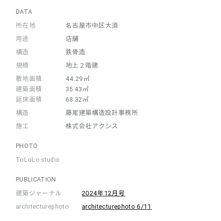
DATA
所在地
名古屋市中区大須
用途
店舗
構造
鉄骨造
規模
地上２階建
敷地面積
44.29㎡
建築面積
35.43㎡
延床面積
68.32㎡
構造
藤尾建築構造設計事務所
施工
株式会社アクシス
PHOTO
ToLoLo studio
PUBLICATION
建築ジャーナル
2024年12月号
architecturephoto
architecturephoto 6/11