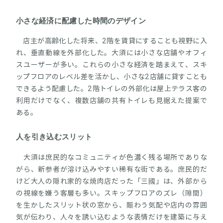
小さな経済に配慮した時間のデザイン
店主が高齢化した将来、2階を賃貸にすることも視野に入
れ、垂直動線を外部化した。大須には小さな店舗やオフィ
スユーザーが多い。これらの小さな経済を踏まえて、スキ
ップフロアのレベル差を活かし、小さな2店舗に貸すことも
できるよう配慮した。2階トイレの外部化は屋上テラス客の
利用だけでなく、複数店舗の共有トイレも見据えた提案で
ある。
人を引き込むスリット
大須は庶民的なコミュニティが色濃く残る場所でありな
がら、新参者が溶け込みやすい稀有な街である。庶民的だ
けど大人の隠れ家的な焼肉店だった「三國」は、外部から
の視線を嫌う客層も多い。スキップフロアのズレ（隙間）
を生かしたスリット状の窓から、賑わう気配や店内の雰囲
気が伝わり、人々を誘い込むような表情だけを建築に与え