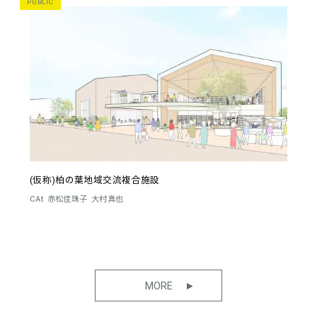
PUBLIC
(仮称)柏の葉地域交流複合施設
CAt
赤松佳珠子
大村真也
MORE