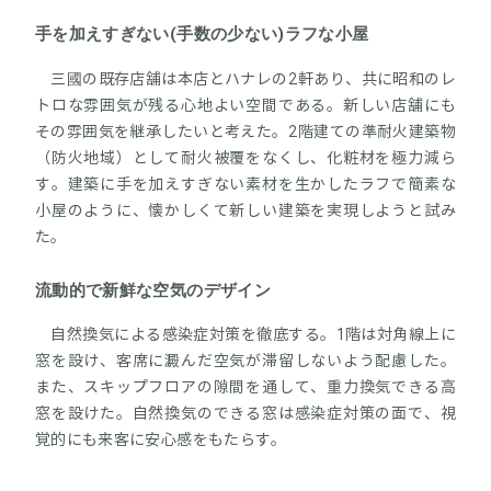
手を加えすぎない(手数の少ない)ラフな小屋
三國の既存店舗は本店とハナレの2軒あり、共に昭和のレ
トロな雰囲気が残る心地よい空間である。新しい店舗にも
その雰囲気を継承したいと考えた。2階建ての準耐火建築物
（防火地域）として耐火被覆をなくし、化粧材を極力減ら
す。建築に手を加えすぎない素材を生かしたラフで簡素な
小屋のように、懐かしくて新しい建築を実現しようと試み
た。
流動的で新鮮な空気のデザイン
自然換気による感染症対策を徹底する。1階は対角線上に
窓を設け、客席に澱んだ空気が滞留しないよう配慮した。
また、スキップフロアの隙間を通して、重力換気できる高
窓を設けた。自然換気のできる窓は感染症対策の面で、視
覚的にも来客に安心感をもたらす。