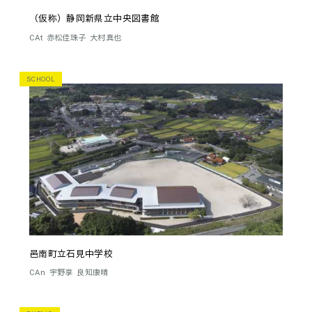
（仮称）静岡新県立中央図書館
CAt
赤松佳珠子
大村真也
SCHOOL
邑南町立石見中学校
CAn
宇野享
良知康晴