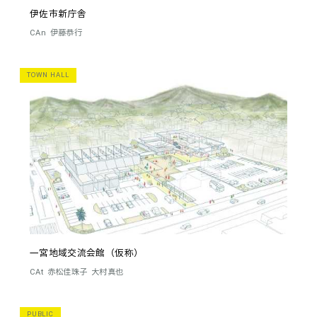
伊佐市新庁舎
CAn
伊藤恭行
TOWN HALL
一宮地域交流会館（仮称）
CAt
赤松佳珠子
大村真也
PUBLIC