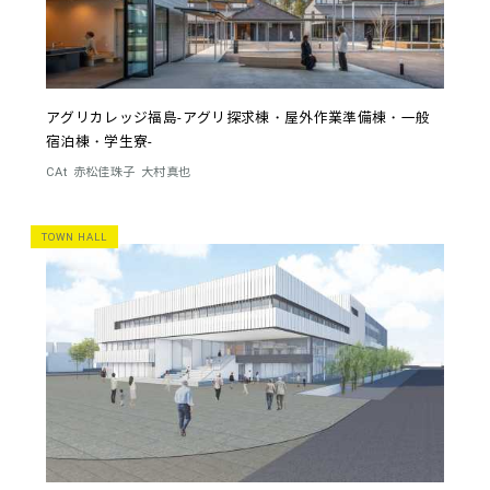
アグリカレッジ福島-アグリ探求棟・屋外作業準備棟・一般
宿泊棟・学生寮-
CAt
赤松佳珠子
大村真也
TOWN HALL