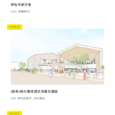
伊佐市新庁舎
CAn
伊藤恭行
PUBLIC
(仮称)柏の葉地域交流複合施設
CAt
赤松佳珠子
大村真也
OFFICE