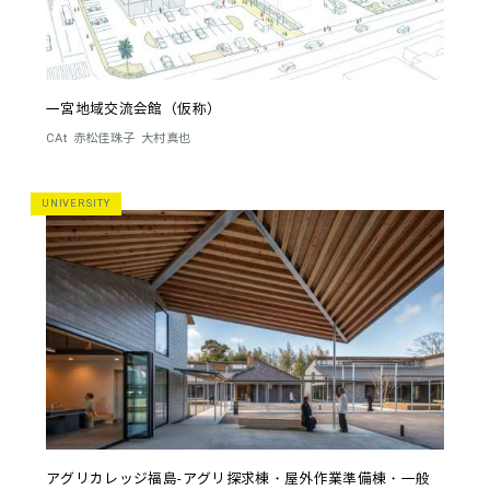
一宮地域交流会館（仮称）
CAt
赤松佳珠子
大村真也
UNIVERSITY
アグリカレッジ福島-アグリ探求棟・屋外作業準備棟・一般