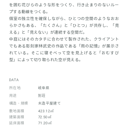
を囲む花びらのような形をつくり、行き止まりのないルー
プする動線をつくる。
個室の独立性を確保しながら、ひとつの空間のようなおお
らかさもある、「たくさん」と「ひとつ」が共存し、「見
える」と「見えない」が連続する空間だ。
中庭にはそのカタチに合わせて製作された、クライアント
でもある彫刻家林武史の作品である「雨の記憶」が展示さ
れている。そこに寝そべって空を見上げると「おむすび
型」によって切り取られた空が見える。
DATA
所在地
岐阜県
用途
別荘
構造・規模
木造平屋建て
敷地面積
423.12㎡
建築面積
72.50㎡
延床面積
71.20㎡