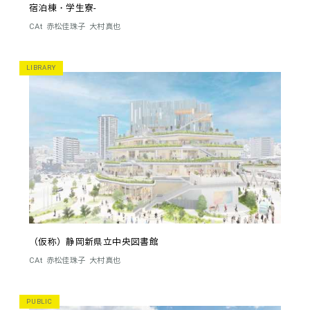
宿泊棟・学生寮-
CAt
赤松佳珠子
大村真也
LIBRARY
（仮称）静岡新県立中央図書館
CAt
赤松佳珠子
大村真也
PUBLIC