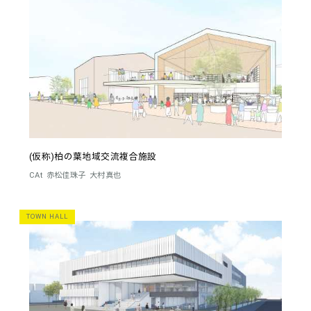
(仮称)柏の葉地域交流複合施設
CAt
赤松佳珠子
大村真也
TOWN HALL