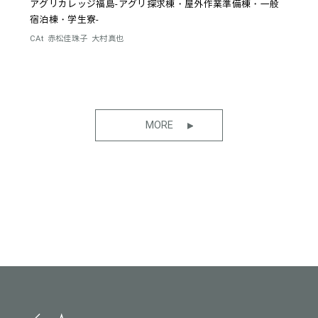
アグリカレッジ福島-アグリ探求棟・屋外作業準備棟・一般
宿泊棟・学生寮-
CAt
赤松佳珠子
大村真也
MORE