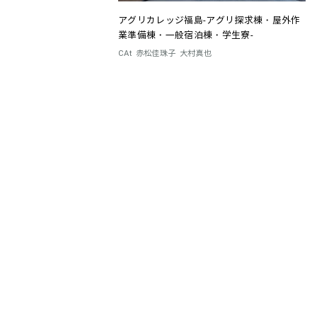
アグリカレッジ福島-アグリ探求棟・屋外作
業準備棟・一般宿泊棟・学生寮-
CAt
赤松佳珠子
大村真也