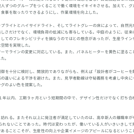
数人ずつのグループをつくることで働く環境をイキイキさせる。加えて、グ
り食事を取ったりできるようにし、作業環境を向上した。
ップライトとハイサイドライト、そしてライトグレーの床によって、自然光
美しさだけでなく、環境負荷の低減にも寄与している。中庭のように、従来
としてのフレキシビリティを損なうのではとの懸念があったが、生産ライン
な空間を実現した。
ターでラインの変更に対応している。また、パネルヒーターを黄色に塗るこ
した。
制御を十分に検討し、開放的でありながらも、例えば「設計者がコーヒーを
務の違いによる干渉を避けた。また、見学者動線は守秘義務を考慮し中央に
ングのよい色を提案した。
１年以内、工期９ヶ月という短期間の中で、デザイン性だけでなく打ち合
く訪れる。またそれ以上に発注者が満足していたのは、高卒新人の離職率が
られないことであった。時代は変わったが、働いている人がいきいきして
であることこそが、生産性の向上や企業イメージのアピールになるというこ