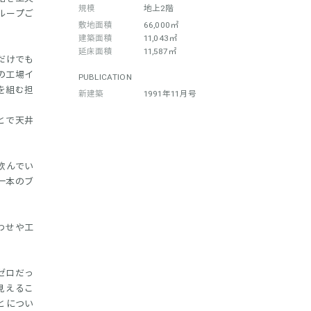
規模
地上2階
ループご
敷地面積
66,000㎡
建築面積
11,043㎡
延床面積
11,587㎡
だけでも
の工場イ
PUBLICATION
を組む担
新建築
1991年11月号
とで天井
飲んでい
一本のブ
わせや工
ゼロだっ
見えるこ
とについ