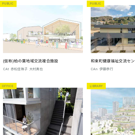
PUBLIC
PUBLIC
(仮称)柏の葉地域交流複合施設
和束町健康福祉交流センター
CAt
赤松佳珠子
大村真也
CAn
伊藤恭行
OFFICE
LIBRARY