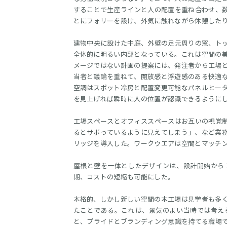
することで生産ラインと人の配置を重ね合わせ、
とにフォリーを設け、外気に触れながら休憩した
建物中央に設けた中庭、外壁の足元周りの窓、ト
全体的に明るい内部となっている。これは空間の
メージではない計画の提案には、発注者から工場
当者と議論を重ねて、開放感と浮遊感のある快適
空調はスポット冷房と配置変更可能なパネルヒー
を見上げれば瞬時に人の位置が認識できるように
工場スペースとオフィススペースはお互いの視覚
るとサボっているように見えてしまう」、など業
リッジを導入した。ワークウエアは空間とマッチ
屋根と壁を一体としたデザインは、設計開始から
期、コストの短縮も可能にした。
本格的、しかし新しい空間の本工場は見学者も多
たことである。これは、景気のよい当時では考え
と、プライドとブランディング意識を持てる職場