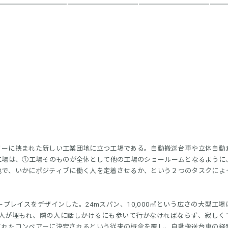
リーに挟まれた新しい工業団地に立つ工場である。自動搬送台車や立体自動
工場は、①工場そのものが全体として他の工場のショールームとなるように
地で、いかにポジティブに働く人を定着させるか、という２つのタスクによ
プレイスをデザインした。24mスパン、10,000㎡という広さの大型工場
に人が埋もれ、隣の人に話しかけるにも歩いて行かなければならず、寂しく
されたコンベアーに決定されるという従来の概念を覆し、自動搬送台車の経