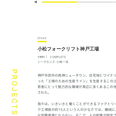
OTHER
小松フォークリフト神戸工場
1991
COMPLETE
シーラカンス
小嶋一浩
PROJECTS
神戸市郊外の西神ニュータウン、住宅地とワイナ
った「工場のための生産ライン」を生産するこの
若者にとって魅力的な職場が周辺に多くあるこの
された。
我々は、いきいきと働くことができるファクトリー
ク工場故の約15人という人の少なさでは、機械
な労働環境とならない。そこで、人の配置が固定