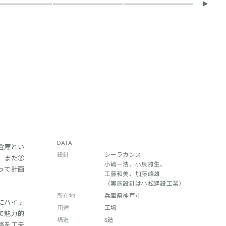
DATA
倉庫とい
設計
シーラカンス
、また②
小嶋一浩、小泉雅生、
って計画
工藤和美、加藤峰雄
（実施設計は小松建設工業）
所在地
兵庫県神戸市
にハイテ
用途
工場
て魅力的
構造
S造
路を工夫