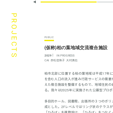
PROJECTS
PUBLIC
(仮称)柏の葉地域交流複合施設
2029
IN PROGRESS
CAt
赤松佳珠子
大村真也
柏市北部に位置する柏の葉地域は平成17年
を含む人口の流入が進み行政サービスの需要
えた複合施設を整備するもので、地域住民の
る。我々は2025年に実施された公募型プロ
多目的ホール、図書館、出張所の３つのボリ
成とした。2Fレベルではリング状のテラス
「ひろば」を複数設け、「ひろば」をつなぐ