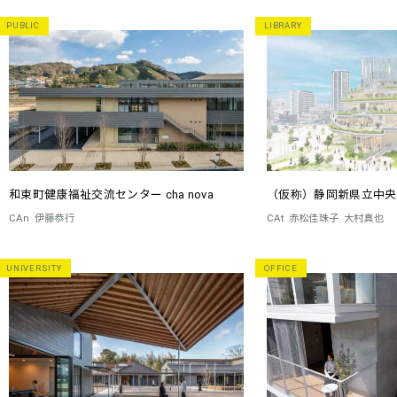
PUBLIC
LIBRARY
和束町健康福祉交流センター cha nova
（仮称）静岡新県立中央
CAn
伊藤恭行
CAt
赤松佳珠子
大村真也
UNIVERSITY
OFFICE