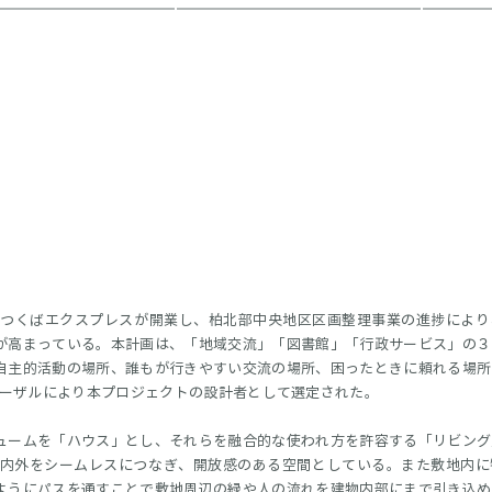
につくばエクスプレスが開業し、柏北部中央地区区画整理事業の進捗により
が高まっている。本計画は、「地域交流」「図書館」「行政サービス」の３
自主的活動の場所、誰もが行きやすい交流の場所、困ったときに頼れる場所
ポーザルにより本プロジェクトの設計者として選定された。
ュームを「ハウス」とし、それらを融合的な使われ方を許容する「リビング
が内外をシームレスにつなぎ、開放感のある空間としている。また敷地内に
ようにパスを通すことで敷地周辺の緑や人の流れを建物内部にまで引き込め