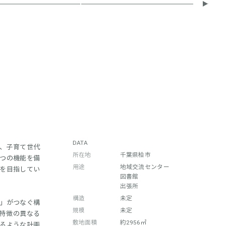
DATA
、子育て世代
所在地
千葉県柏市
つの機能を備
用途
地域交流センター
を目指してい
図書館
出張所
構造
未定
」がつなぐ構
規模
未定
特徴の異なる
敷地面積
約2956㎡
るような計画