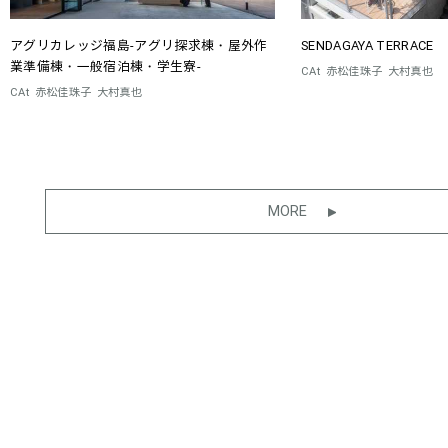
アグリカレッジ福島-アグリ探求棟・屋外作
SENDAGAYA TERRACE
業準備棟・一般宿泊棟・学生寮-
CAt
赤松佳珠子
大村真也
CAt
赤松佳珠子
大村真也
MORE