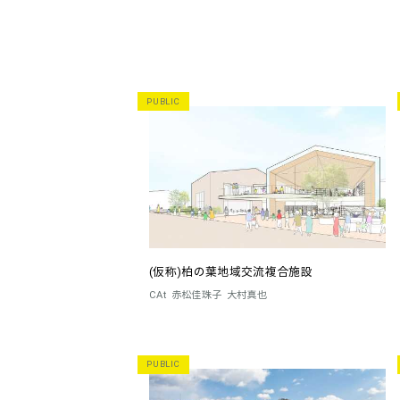
PUBLIC
(仮称)柏の葉地域交流複合施設
CAt
赤松佳珠子
大村真也
PUBLIC