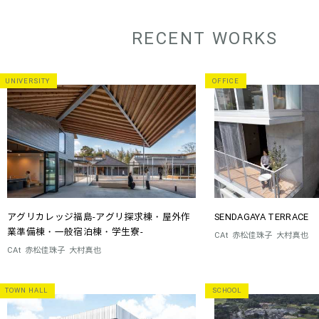
RECENT WORKS
UNIVERSITY
OFFICE
アグリカレッジ福島-アグリ探求棟・屋外作
SENDAGAYA TERRACE
業準備棟・一般宿泊棟・学生寮-
CAt
赤松佳珠子
大村真也
CAt
赤松佳珠子
大村真也
TOWN HALL
SCHOOL