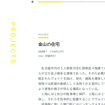
PROJECTS
HOUSES
金山の住宅
2008
COMPLETE
CAn
伊藤恭行
名古屋市内の５人家族が住む鉄骨造４階建ての
ルが立ち並ぶ雑多な環境であった。そのため敷
囲まれたヴォイドを設け、採光・通風を確保し
各階では部屋の連続として活用できる室内とフ
より家族の様子が伺える構成となっている。
１階には２台分の駐車場と納戸、２階には２つ
保し、それらを効率的に配置することでヴォイ
道路側に面した開口部にはパンチングメタルに