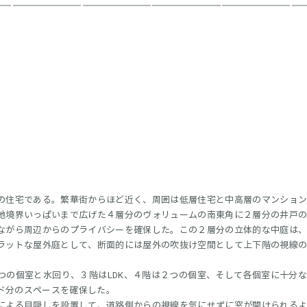
住宅である。繁華街からほど近く、周囲は低層住宅と中高層のマンション
地境界いっぱいまで広げた４層分のヴォリュームの南東角に２層分の井戸
ながら周辺からのプライバシーを確保した。この２層分の立体的な中庭は
ラットな屋外庭として、断面的には屋外の吹抜け空間として上下階の視線
の個室と水回り、３階はLDK、４階は２つの個室、そして各個室に十分
ド分のスペースを確保した。
よる目隠しを設置して、道路側からの視線を気にせずに窓が開けられるよ