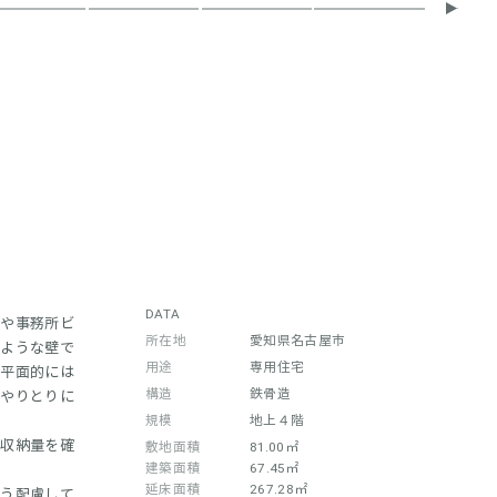
DATA
や事務所ビ
所在地
愛知県名古屋市
のような壁で
用途
専用住宅
、平面的には
構造
鉄骨造
のやりとりに
規模
地上４階
な収納量を確
敷地面積
81.00㎡
建築面積
67.45㎡
延床面積
267.28㎡
う配慮して