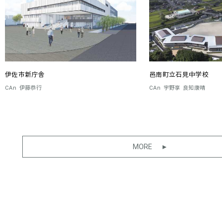
伊佐市新庁舎
邑南町立石見中学校
CAn
伊藤恭行
CAn
宇野享
良知康晴
MORE