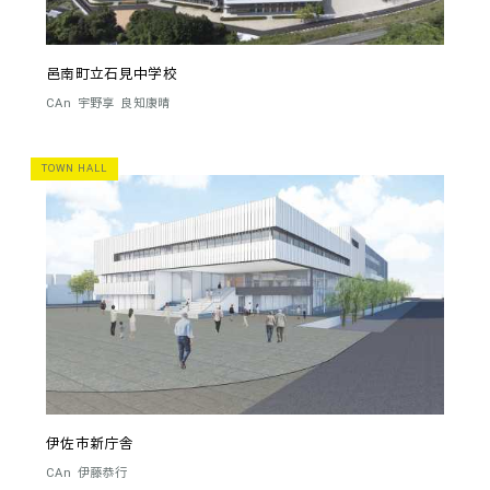
邑南町立石見中学校
CAn
宇野享
良知康晴
TOWN HALL
伊佐市新庁舎
CAn
伊藤恭行