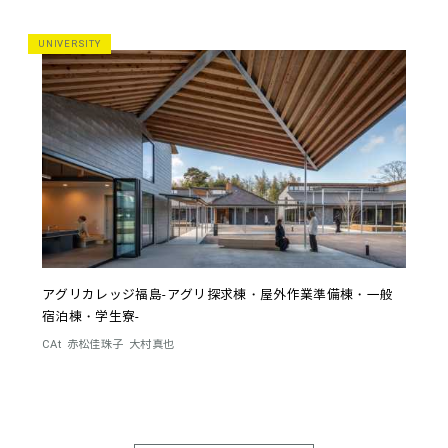
UNIVERSITY
アグリカレッジ福島-アグリ探求棟・屋外作業準備棟・一般
宿泊棟・学生寮-
CAt
赤松佳珠子
大村真也