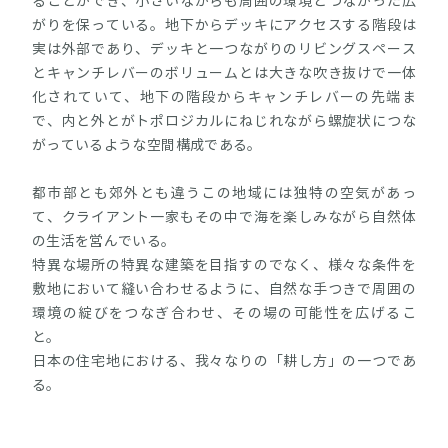
ることができ、小さいながらも周囲の環境とつながった広
がりを保っている。地下からデッキにアクセスする階段は
実は外部であり、デッキと一つながりのリビングスペース
とキャンチレバーのボリュームとは大きな吹き抜けで一体
化されていて、地下の階段からキャンチレバーの先端ま
で、内と外とがトポロジカルにねじれながら螺旋状につな
がっているような空間構成である。
都市部とも郊外とも違うこの地域には独特の空気があっ
て、クライアント一家もその中で海を楽しみながら自然体
の生活を営んでいる。
特異な場所の特異な建築を目指すのでなく、様々な条件を
敷地において縫い合わせるように、自然な手つきで周囲の
環境の綻びをつなぎ合わせ、その場の可能性を広げるこ
と。
日本の住宅地における、我々なりの「耕し方」の一つであ
る。