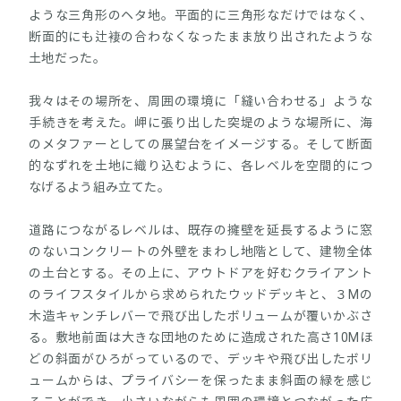
ような三角形のヘタ地。平面的に三角形なだけではなく、
断面的にも辻褄の合わなくなったまま放り出されたような
土地だった。
我々はその場所を、周囲の環境に「縫い合わせる」ような
手続きを考えた。岬に張り出した突堤のような場所に、海
のメタファーとしての展望台をイメージする。そして断面
的なずれを土地に織り込むように、各レベルを空間的につ
なげるよう組み立てた。
道路につながるレベルは、既存の擁壁を延長するように窓
のないコンクリートの外壁をまわし地階として、建物全体
の土台とする。その上に、アウトドアを好むクライアント
のライフスタイルから求められたウッドデッキと、３Mの
木造キャンチレバーで飛び出したボリュームが覆いかぶさ
る。敷地前面は大きな団地のために造成された高さ10Mほ
どの斜面がひろがっているので、デッキや飛び出したボリ
ュームからは、プライバシーを保ったまま斜面の緑を感じ