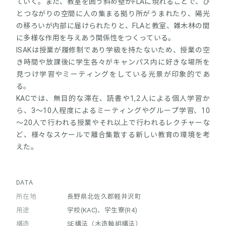
ていく。また、教室を囲う斜め壁がFLAに現れることで、ひ
とつながりの空間に人の集まる拠り所がうまれたり、陽光
の移ろいが内部に届けられたりと、FLAと教室、雑木林の間
に多様な作用を与えあう関係性をつくっている。
ISAKは授業が履修制であり学級を持たないため、授業の空
き時間や放課後に学生各々がキャンパス内に好きな場所を
見つけ学習やミーティングをしている光景が印象的であ
る。
KACでは、無目的な滞在、読書や1,2人による個人学習か
ら、3～10人程度によるミーティングやグループ学習、10
～20人で行われる授業やそれ以上で行われるレクチャーな
ど、様々なスケールで離合集散する新しい教育の環境を考
えた。
DATA
所在地
長野県北佐久郡軽井沢町
用途
学校(KAC)、学生寮(R4)
構造
SE構法（木造軸組構法）