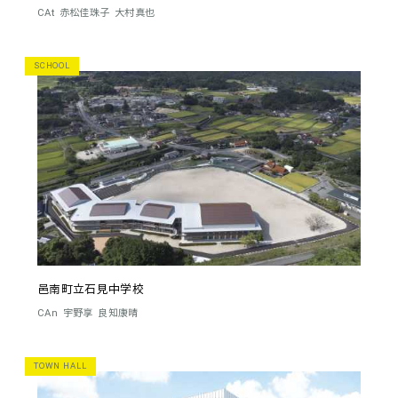
CAt
赤松佳珠子
大村真也
SCHOOL
邑南町立石見中学校
CAn
宇野享
良知康晴
TOWN HALL