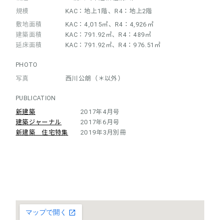
規模
KAC：地上1階、R4：地上2階
敷地面積
KAC：4,015㎡、R4：4,926㎡
建築面積
KAC：791.92㎡、R4：489㎡
延床面積
KAC：791.92㎡、R4：976.51㎡
PHOTO
写真
西川公朗（＊以外）
PUBLICATION
新建築
2017年4月号
建築ジャーナル
2017年6月号
新建築 住宅特集
2019年3月別冊