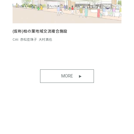
(仮称)柏の葉地域交流複合施設
CAt
赤松佳珠子
大村真也
MORE