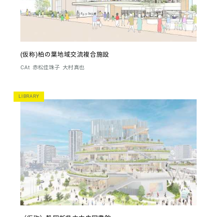
(仮称)柏の葉地域交流複合施設
CAt
赤松佳珠子
大村真也
LIBRARY