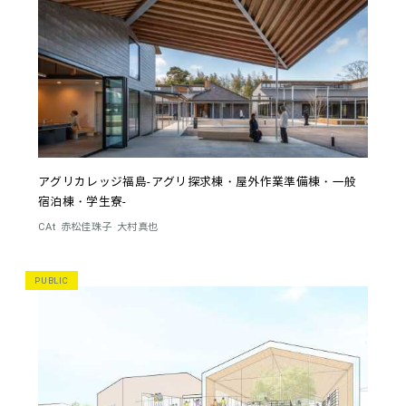
アグリカレッジ福島-アグリ探求棟・屋外作業準備棟・一般
宿泊棟・学生寮-
CAt
赤松佳珠子
大村真也
PUBLIC