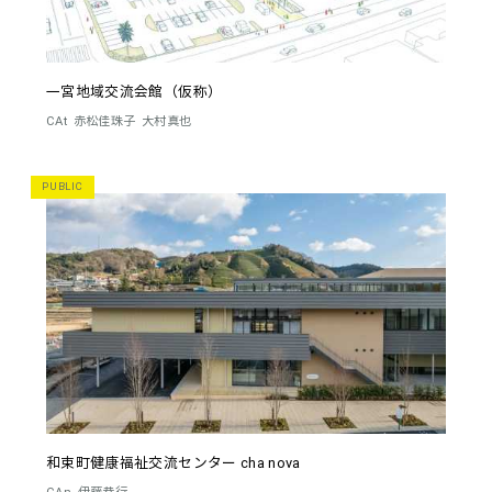
一宮地域交流会館（仮称）
CAt
赤松佳珠子
大村真也
PUBLIC
和束町健康福祉交流センター cha nova