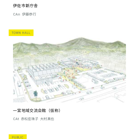
伊佐市新庁舎
CAn
伊藤恭行
TOWN HALL
一宮地域交流会館（仮称）
CAt
赤松佳珠子
大村真也
PUBLIC