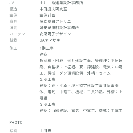
JV
土井一秀建築設計事務所
構造
中田捷夫研究室
設備
設備計画
家具
藤森泰司アトリエ
照明
岡安泉照明設計事務所
カーテン
安東陽子デザイン
植栽
GAヤマザキ
施工
1期工事
建築
教室棟・回廊：河井建設工業、管理棟：平原建
設、食堂棟：上垣組、寮：錦建設、電気：中電
工、機械：ダン環境設備、外構：セイム
２期工事
建築：錦・平原・境谷特定建設工事共同事業
体、電気：中電工、機械：三共冷熱、外構：上
垣組
３期工事
建築：山陽建設、電気：中電工、機械：中電工
PHOTO
写真
上田宏