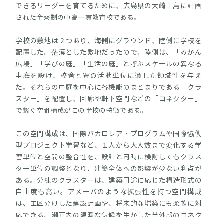
できるリーダーを育てるために、広島県の大崎上島に計画
された全寮制の中高一貫教育校である。
学校の敷地は２つあり、海側にグラウンド、陸側に学校を
配置した。茫漠とした敷地だったので、陸側は、「みかん
広場」「学びの庭」「生活の庭」と呼ぶスケールの異なる
中庭を設け、校舎と寮の活動単位に適した領域性を与え
た。それらの中庭を中心に各機能のまとまりである「クラ
スター」を配置し、回廊や軒下空間などの「コネクター」
で繋ぐ空間構成がこの学校の特徴である。
この空間構成は、国際バカロレア・プログラムや国際恊働
型プロジェクト学習など、１人から大人数まで変化する学
習単位と空間の整合性を、設計と同時に検討してもクラス
ター単位の調整となり、建築全体への影響が少ない利点が
ある。分棟のクラスターは、建築用途に応じた構造形式の
自由度も高い。アメーバのような拡張性を持つ空間構成
は、工区分けした建設計画や、将来的な増築にも柔軟に対
応できる。瀬戸内の温暖な気候を生かした半外部のコネク