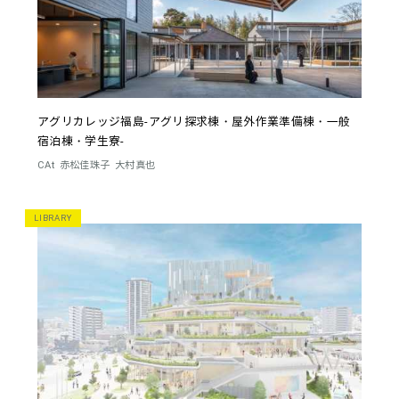
アグリカレッジ福島-アグリ探求棟・屋外作業準備棟・一般
宿泊棟・学生寮-
CAt
赤松佳珠子
大村真也
LIBRARY