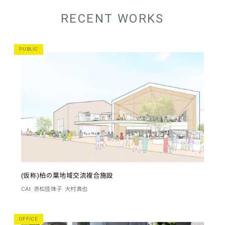
RECENT WORKS
PUBLIC
(仮称)柏の葉地域交流複合施設
CAt
赤松佳珠子
大村真也
OFFICE