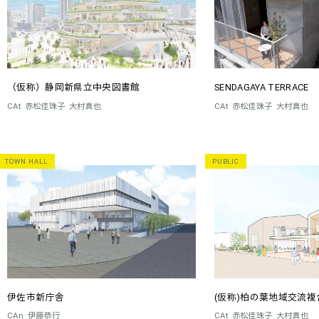
（仮称）静岡新県立中央図書館
SENDAGAYA TERRACE
CAt
赤松佳珠子
大村真也
CAt
赤松佳珠子
大村真也
TOWN HALL
PUBLIC
伊佐市新庁舎
(仮称)柏の葉地域交流複
CAn
伊藤恭行
CAt
赤松佳珠子
大村真也