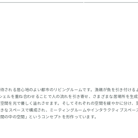
期待される居心地のよい都市のリビングルームです。漁礁が魚を引き付ける
シェルを重ね合わせることで人の流れを引き寄せ、さまざまな居場所を生
、空間を光で優しく溢れさせます。そしてそれぞれの空間を緩やかに分け、
大きなスペースで構成され、ミーティングルームやインタラクティブスペー
空間の中の空間」というコンセプトを形作っています。