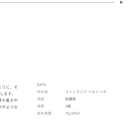
DATA
ように、そ
所在地
フィンランド ヘルシンキ
成します。
用途
図書館
落ち着きの
規模
3階
スのような
延床面積
15,239㎡