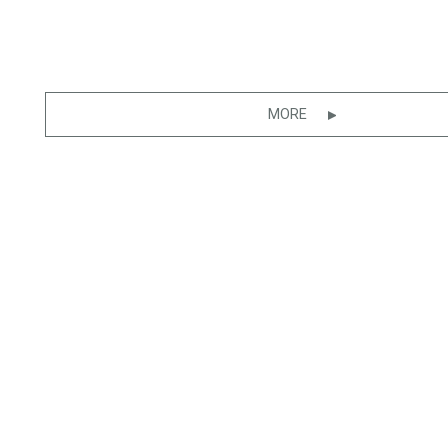
MORE
CONTACT
CAt
シーラカ
FORM
東京都渋谷