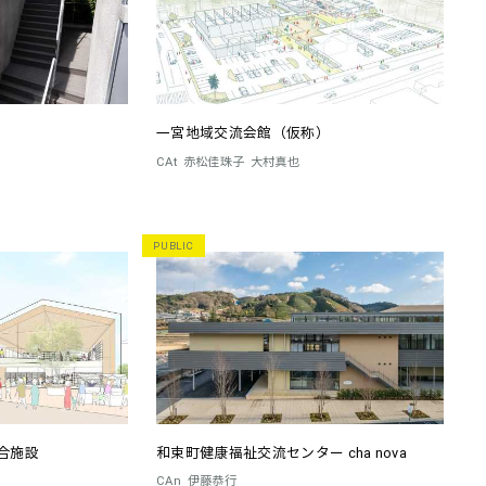
一宮地域交流会館（仮称）
CAt
赤松佳珠子
大村真也
PUBLIC
合施設
和束町健康福祉交流センター cha nova
CAn
伊藤恭行