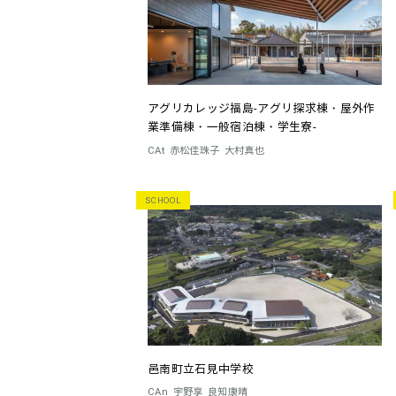
アグリカレッジ福島-アグリ探求棟・屋外作
業準備棟・一般宿泊棟・学生寮-
CAt
赤松佳珠子
大村真也
SCHOOL
邑南町立石見中学校
CAn
宇野享
良知康晴