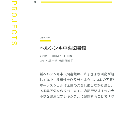
PROJECTS
LIBRARY
ヘルシンキ中央図書館
2012
COMPETITION
CAt
小嶋一浩
赤松佳珠子
新ヘルシンキ中央図書館は、さまざまな活動が
して海中に多様性を作り出すように、3本の円筒
ポーラスシェルは太陽の光を反射しながら通し
ある雰囲気を作り出します。内部空間は１つの
小さな部屋はフレキシブルに配置することで「