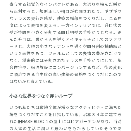
寄与する視覚的なインパクトがある。大通りを挟んだ栄か
ら正対すると、規則正しい枡目が強調されたり、ギザギザ
なテラスの奥行き感が、建築の横顔をつくりだし、見る角
度によって表情を変える。一方インテリアでは、升目状の
壁が空間を小さく分割する間仕切壁の手掛かりとなる。歪
んだ升目は、栄から人を導くアイキャッチとしてのファサ
ードと、大須の小さなテナントを導く空間分割の補助線と
いう２面性をもつ。フォルムとしての表情の豊かさだけで
なく、将来的には分割されたテラスを手掛かりにして、集
合住宅や、宿泊施設にコンバージョンするなど、街の変化
に順応できる自由度の高い建築の骨格をつくりだせたので
はないかと考えている。
小さな世界をつなぐ赤いループ
いつも私たちは敷地全体が様々なアクティビティに満ちた
場をつくりだすことを目指している。昭和３４年に建てら
れた旧HASE.BLDG.１の屋上にはビアガーデンがあり、当時
の大須の生活に潤いと賑わいをもたらしていたそうであ