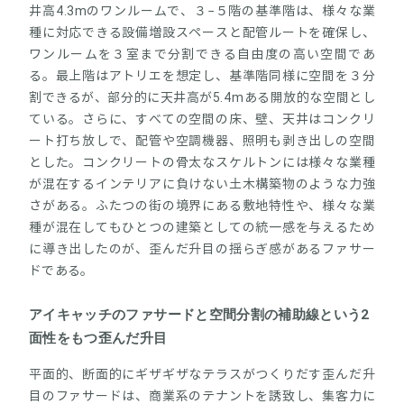
井高4.3mのワンルームで、３−５階の基準階は、様々な業
種に対応できる設備増設スペースと配管ルートを確保し、
ワンルームを３室まで分割できる自由度の高い空間であ
る。最上階はアトリエを想定し、基準階同様に空間を３分
割できるが、部分的に天井高が5.4mある開放的な空間とし
ている。さらに、すべての空間の床、壁、天井はコンクリ
ート打ち放しで、配管や空調機器、照明も剥き出しの空間
とした。コンクリートの骨太なスケルトンには様々な業種
が混在するインテリアに負けない土木構築物のような力強
さがある。ふたつの街の境界にある敷地特性や、様々な業
種が混在してもひとつの建築としての統一感を与えるため
に導き出したのが、歪んだ升目の揺らぎ感があるファサー
ドである。
アイキャッチのファサードと空間分割の補助線という2
面性をもつ歪んだ升目
平面的、断面的にギザギザなテラスがつくりだす歪んだ升
目のファサードは、商業系のテナントを誘致し、集客力に