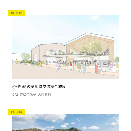
PUBLIC
(仮称)柏の葉地域交流複合施設
CAt
赤松佳珠子
大村真也
PUBLIC