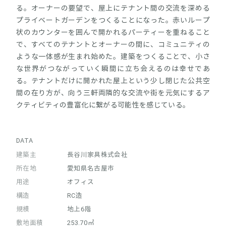
る。オーナーの要望で、屋上にテナント間の交流を深める
プライベートガーデンをつくることになった。赤いループ
状のカウンターを囲んで開かれるパーティーを重ねること
で、すべてのテナントとオーナーの間に、コミュニティの
ような一体感が生まれ始めた。建築をつくることで、小さ
な世界がつながっていく瞬間に立ち会えるのは幸せであ
る。テナントだけに開かれた屋上という少し閉じた公共空
間の在り方が、向う三軒両隣的な交流や街を元気にするア
クティビティの豊富化に繋がる可能性を感じている。
DATA
建築主
長谷川家具株式会社
所在地
愛知県名古屋市
用途
オフィス
構造
RC造
規模
地上6階
敷地面積
253.70㎡