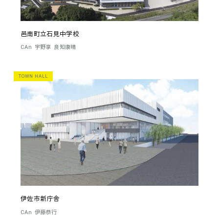
邑南町立石見中学校
CAn
宇野享
良知康晴
TOWN HALL
伊佐市新庁舎
CAn
伊藤恭行