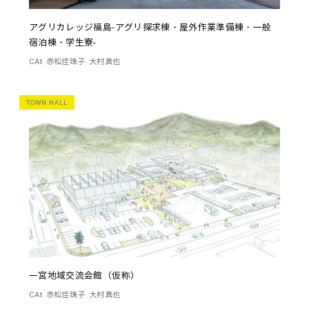
アグリカレッジ福島-アグリ探求棟・屋外作業準備棟・一般
宿泊棟・学生寮-
CAt
赤松佳珠子
大村真也
TOWN HALL
一宮地域交流会館（仮称）
CAt
赤松佳珠子
大村真也