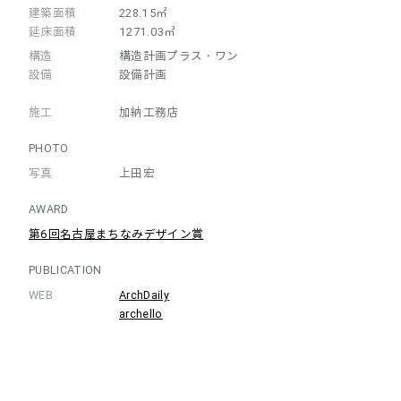
建築面積
228.15㎡
延床面積
1271.03㎡
構造
構造計画プラス・ワン
設備
設備計画
施工
加納工務店
PHOTO
写真
上田宏
AWARD
第6回名古屋まちなみデザイン賞
PUBLICATION
WEB
ArchDaily
archello