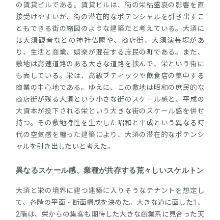
の賃貸ビルである。賃貸ビルは、街の栄枯盛衰の影響を直
接受けやすいが、街の潜在的なポテンシャルを引き出すこ
ともできる街の縮図のような建築だと考えている。大須に
は大須観音などの神社仏閣や、商店街、大須演芸場があ
り、生活と商業、娯楽が混在する庶民の町である。また、
敷地は高速道路のある大きな道路を挟んで、栄という街に
も面している。栄は、高級ブティックや飲食店の集中する
商業の中心地である。ゆえに、この敷地は昭和の庶民的な
商店街が残る大須という小さな街のスケール感と、平成の
大資本が投下される栄という大きな街のスケール感を併せ
持つ。その敷地特性を生かした昭和と平成という異なる時
代の空気感を纏った建築により、大須の潜在的なポテンシ
ャルを引き出したいと考えた。
異なるスケール感、業種が共存する荒々しいスケルトン
大須と栄の境界に建つ建築に入りそうなテナントを想定し
て、各階の平面・断面構成を決めた。大きな道に面した1、
2階は、栄からの集客も期待した大きな商業系に見合った天