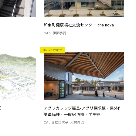
和束町健康福祉交流センター cha nova
CAn
伊藤恭行
UNIVERSITY
）
アグリカレッジ福島-アグリ探求棟・屋外作
業準備棟・一般宿泊棟・学生寮-
CAt
赤松佳珠子
大村真也