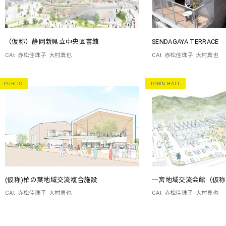
（仮称）静岡新県立中央図書館
SENDAGAYA TERRACE
CAt
赤松佳珠子
大村真也
CAt
赤松佳珠子
大村真也
PUBLIC
TOWN HALL
(仮称)柏の葉地域交流複合施設
一宮地域交流会館（仮称
CAt
赤松佳珠子
大村真也
CAt
赤松佳珠子
大村真也