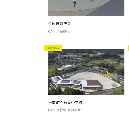
伊佐市新庁舎
CAn
伊藤恭行
SCHOOL
邑南町立石見中学校
CAn
宇野享
良知康晴