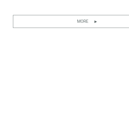
MORE
CONTACT
CAt
シーラカ
FORM
東京都渋谷
ACCESS
TEL: 03
FAX: 03
RECRUIT