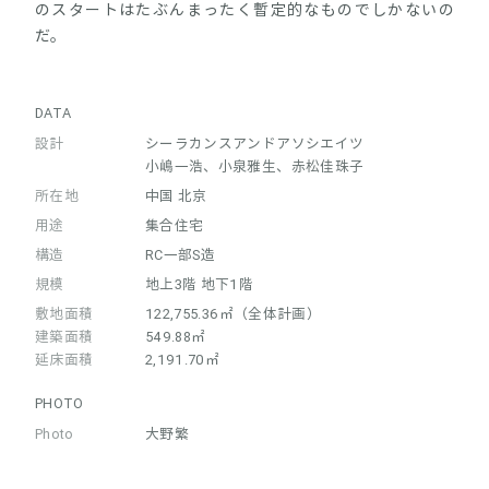
のスタートはたぶんまったく暫定的なものでしかないの
だ。
DATA
設計
シーラカンスアンドアソシエイツ
小嶋一浩、小泉雅生、赤松佳珠子
所在地
中国 北京
用途
集合住宅
構造
RC一部S造
規模
地上3階 地下1階
敷地面積
122,755.36㎡（全体計画）
建築面積
549.88㎡
延床面積
2,191.70㎡
PHOTO
Photo
大野繁