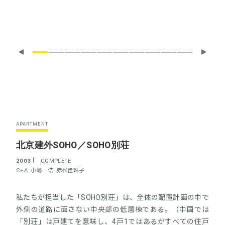
APARTMENT
北京建外SOHO／SOHO別荘
2003
COMPLETE
C+A
小嶋一浩
赤松佳珠子
私たちが担当した「SOHO別荘」は、全体の配置計画の中で
外側の道路に面さない中央部の低層棟である。（中国では
「別荘」は戸建てを意味し、4戸1ではあるがすべての住戸