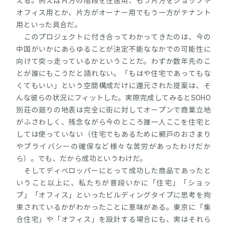
える。例えば片方の階段を住居用、もう片方をショップや
オフィス用とか、片方がオーナー用でもう一方がテナント
用といった具合だ。
このプロジェクトに付き合ってわかってきたのは、今の
中国がいかにあらゆることが決定不能ななかでの可能性に
向けて突っ走っているかということだ。わずか数年先のこ
とが誰にもこうだと語れない。「もはや住宅であってもな
くてもいい」という空間構成だけに還元された提案は、そ
んな彼らの状況にフィットした。実際完成してみるとSOHO
別荘の廻りの地表は完全に街に対してオープンで商業立地
がふさわしく、残念ながら今のところ誰一人ここを住宅と
しては使っていない（住宅でもあるために網戸のおさまり
やプライバシーの確保など様々な苦労があったわけだか
ら）。でも、だから成功というわけだ。
そしてディベロッパーにとって成功した商品であったと
いうこと以上に、私たちが普段いかに「住宅」「ショッ
プ」「オフィス」といったビルディングタイプに思考を拘
束されているかがわかったことに意味がある。東京に「集
合住宅」や「オフィス」を設計する場合にも、実はそれら