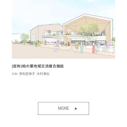
(仮称)柏の葉地域交流複合施設
CAt
赤松佳珠子
大村真也
MORE