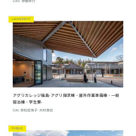
CAn
伊藤恭行
UNIVERSITY
アグリカレッジ福島-アグリ探求棟・屋外作業準備棟・一般
宿泊棟・学生寮-
CAt
赤松佳珠子
大村真也
PUBLIC