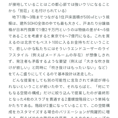
が接地していることはこの都心部では強いウリになること
から「別荘」と名付けられている）
地下1階～3階までつながる1住戸床面積が500㎡という規
模は、建外SOHO全体の中でも最も大きく、戸あたり分譲価
格が日本円換算で1億2千万円というのは物価の差が4～5倍
であることを考慮すると東京で6～7億円になる。これを買
えるのは北京でもベスト100に入るお金持ちだということ
で、悲しいかな私たちにはそういうエンドユーザーのライ
フスタイル（例えばメードルームの存在）が想像しきれ
ず、発注者も矛盾するような要望（例えば「大きな吹き抜
けが欲しい」と同時に「吹き抜けはもったいない」など）
をてんこ盛りにしてくるので基本設計は迷走した。
どんな提案をしても別の可能性に言及されて承認が得ら
れないということが続いた中で、それならばと、「何にで
もなる空間の構成」だけに絞り込んで提案したのが最終形
となった4枚のスラブを貫通する2重螺旋階段という単純な
かたちである。階段が2重になっていることで、この空間構
成をカスタマイズする場合のバリエーションが飛躍的に増