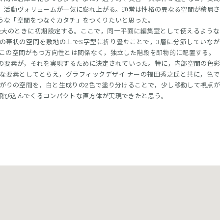
，活動ヴォリュームが一気に膨れ上がる。通常は性格の異なる空間が積層
うな「空間をつなぐカタチ」をつくりたいと思った。
最大のときに初期設定する。ここで，同一平面に編集室として使えるよう
の帯状の空間を敷地の上でS字型に折り畳むことで，3層に分節していな
すこの空間がもつ方向性とは関係なく，独立した階段を即物的に配置する。
の要素が，それを実現するために決定されていった。特に，内部空間の色
な要素としてとらえ，グラフィックデザイ ナーの福田秀之氏と共に，色
ながりの空間を，白と生成りの2色で塗り分けることで，少し移動して視点
飛び込んでくるコンパクトな直方体が実現できたと思う。