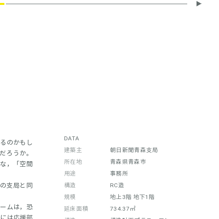
DATA
なるのかもし
建築主
朝日新聞青森支局
だろうか。
所在地
青森県青森市
うな，「空間
用途
事務所
他の支局と同
構造
RC造
規模
地上3階 地下1階
ルームは，恐
延床面積
734.37㎡
局には応援部