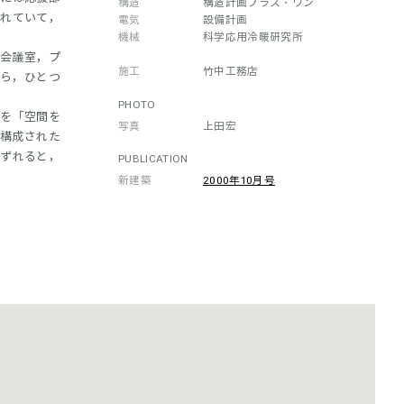
構造
構造計画プラス・ワン
されていて，
電気
設備計画
機械
科学応用冷暖研究所
な会議室，プ
施工
竹中工務店
がら，ひとつ
PHOTO
彩を「空間を
写真
上田宏
で構成された
がずれると，
PUBLICATION
新建築
2000年10月号