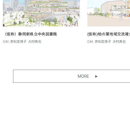
（仮称）静岡新県立中央図書館
(仮称)柏の葉地域交流複
CAt
赤松佳珠子
大村真也
CAt
赤松佳珠子
大村真也
MORE