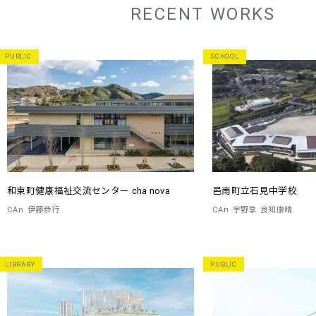
RECENT WORKS
PUBLIC
SCHOOL
和束町健康福祉交流センター cha nova
邑南町立石見中学校
CAn
伊藤恭行
CAn
宇野享
良知康晴
LIBRARY
PUBLIC