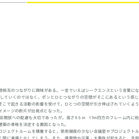
間相互のつながりに興味がある。一言でいえばシークエンスという言葉に
していくのではなく，ポンとひとつながりの空間がそこにあるという感じ
そこで起きる活動の影響を受けて，ひとつの空間が引き伸ばされていくよ
イメージの断片が出発点となった。
放への配慮も大切であったが，高さ9.5 m · 17m四方のフレーム内に
建築の骨格を決定する要因となった。
ロジェクトルームを積層すると，使用頻度の少ない会議室やプロジェクト
く間に倉庫と化してしまう。また，選挙時や災害・大事件が起きると，支