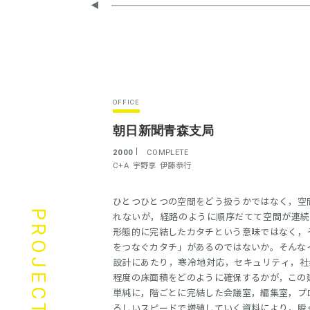
OFFICE
朝日新聞青森支局
2000
COMPLETE
C+A
宇野享
伊藤恭行
ひとつひとつの空間をどう扱うかではなく，空
PROJECTS
れないが，経路のように順序だてて空間が連続
形態的に完結したカタチという意味ではなく，
をつなぐカタチ」があるのではないか。そんな
設計にあたり，寒冷地対応，セキュリティ，社会開
程度の床面積をどのように確保するかが，この
単純に，階ごとに完結した会議室，編集室，プ
ろしいスピードで増殖していく資料により，瞬