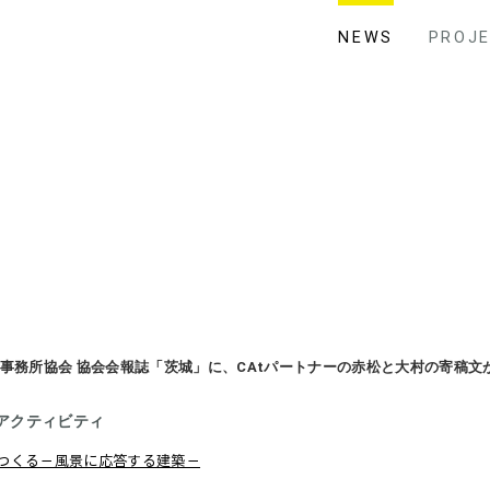
NEWS
PROJ
誌事務所協会 協会会報誌「茨城」に、CAtパートナーの赤松と大村の寄稿文
アクティビティ
つくる－風景に応答する建築－