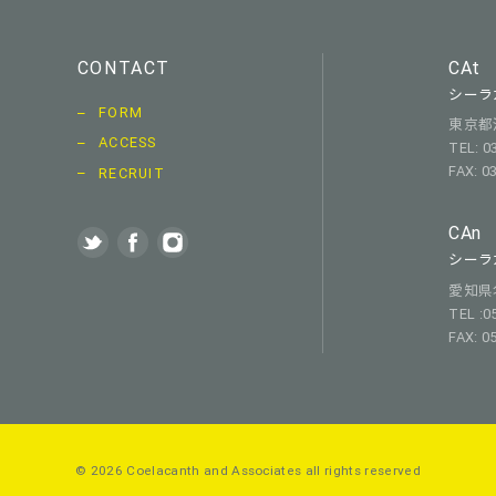
CONTACT
CAt
シーラ
FORM
東京都渋
ACCESS
TEL: 0
FAX: 0
RECRUIT
CAn
シーラ
愛知県名古
TEL :0
FAX: 0
© 2026 Coelacanth and Associates
all rights reserved