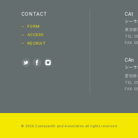
CONTACT
CAt
シーラ
FORM
東京都渋
ACCESS
TEL: 0
FAX: 0
RECRUIT
CAn
シーラ
愛知県名古
TEL :0
FAX: 0
© 2026 Coelacanth and Associates
all rights reserved