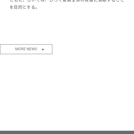
ともに、ひいては、ひろく建築全体の発展に貢献すること
を目的とする。
MORE NEWS