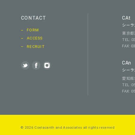
CONTACT
CAt
シーラ
FORM
東京都渋
ACCESS
TEL: 0
FAX: 0
RECRUIT
CAn
シーラ
愛知県名古
TEL :0
FAX: 0
© 2026 Coelacanth and Associates
all rights reserved