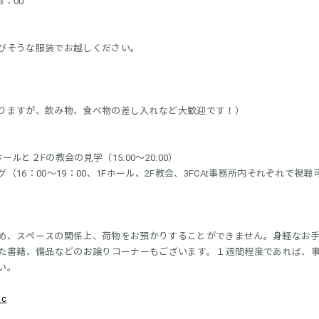
3：00
びそうな服装でお越しください。
りますが、飲み物、食べ物の差し入れなど大歓迎です！）
ルと２Fの教会の見学（15:00～20:00）
16：00～19：00、1Fホール、2F教会、3FCAt事務所内それぞれで視
め、スペースの関係上、荷物をお預かりすることができません。身軽なお
た書籍、備品などのお譲りコーナーもございます。１週間程度であれば、
い。
ic