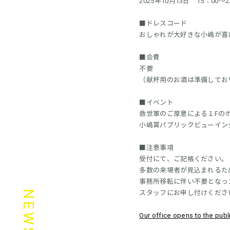
2025年10月13日 15：00～2
■ドレスコード
おしゃれが大好きな小嶋が喜
■会費
不要
（献杯用のお酒は準備してお
■イベント
救世軍のご厚意による１Fのホー
小嶋賞パブリックビューイング（
■注意事項
受付にて、ご記帳ください。
多数の来場者が見込まれるた
事務所移転に伴い不要となっ
スタッフにお申し付けくださ
NEWS
Our office opens to the publ